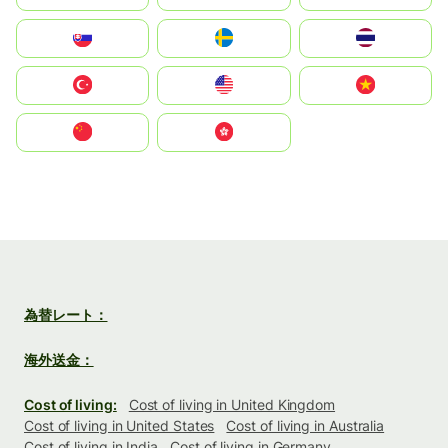
Slovensko
Ruoŧŧa
ไทย
Türkiye
United States
Vietnam
中国
中國香港特別行政區
為替レート：
海外送金：
Cost of living:
Cost of living in United Kingdom
Cost of living in United States
Cost of living in Australia
Cost of living in India
Cost of living in Germany