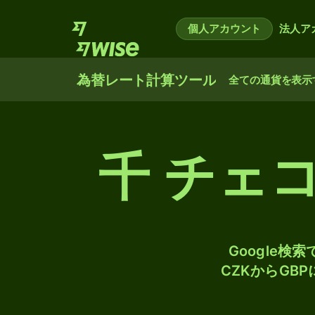
個人アカウント
法人ア
為替レート計算ツール
全ての通貨を表示
千 チェ
Google
CZKからGB