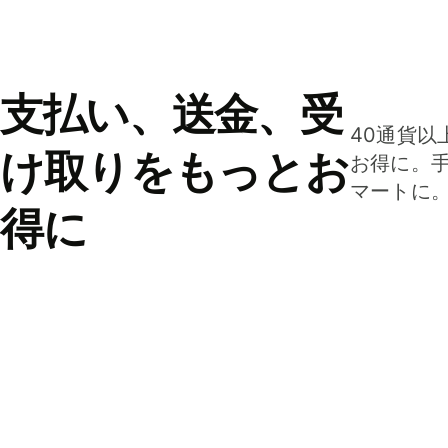
支払い、送金、受
40通貨以
け取りをもっとお
お得に。
マートに
得に