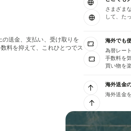
さまざま
して、た
上の送金、支払い、受け取りを
海外でも
手数料を抑えて、これひとつでス
為替レー
。
手数料を
買い物を
海外送金
海外送金