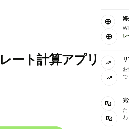
海
W
レ
替レート計算アプリ
リ
お
で
完
た
わ