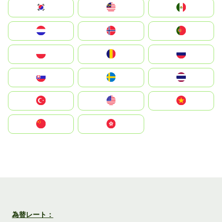
South Korea
Malay
Mexico
Nederland
Norge
Portugal
Polska
România
Россия
Slovensko
Ruoŧŧa
ไทย
Türkiye
United States
Vietnam
中国
中國香港特別行政區
為替レート：