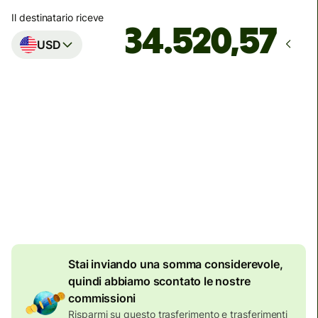
Il destinatario riceve
USD
Arriva
entro lunedì
Commissioni totali
134,04 EUR
Incluse nell'importo in EUR
7,87 EUR
di sconto per
importi elevati
Stai inviando una somma considerevole,
quindi abbiamo scontato le nostre
commissioni
Risparmi su questo trasferimento e trasferimenti