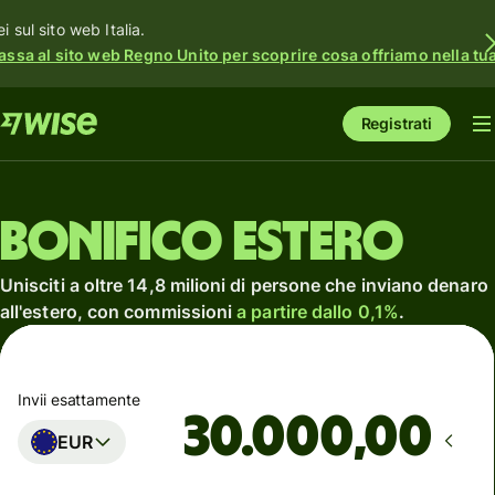
i sul sito web Italia.
assa al sito web Regno Unito per scoprire cosa offriamo nella tua 
Registrati
Bonifico estero
Unisciti a oltre 14,8 milioni di persone che inviano denaro
all'estero, con commissioni
a partire dallo 0,1%
.
Invii esattamente
,00
EUR