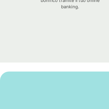
bonifico tramite il tuo online
banking.