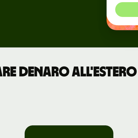
Eventi
ni
Registrati a
Wise Connect
Sviluppatori
re denaro all'estero 
Esplora la
documentazione
dell'API