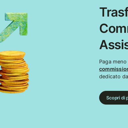
Trasf
Comm
Assi
Paga meno q
commission
dedicato da
Scopri di 