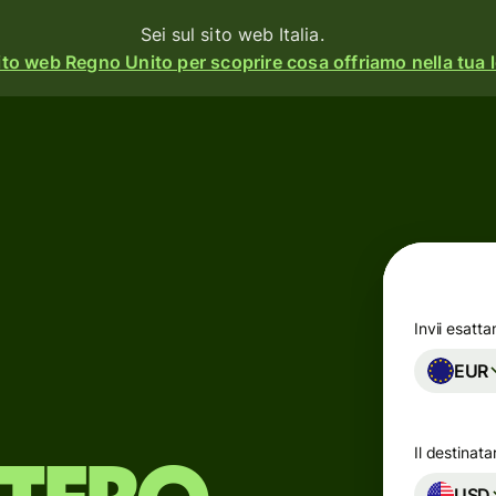
Sei sul sito web Italia.
ito web Regno Unito per scoprire cosa offriamo nella tua l
à
Prodotti
Invia
o
Ricevi
Assegna
o
carte
rm
Invii esatt
EUR
Conti
multivaluta
ss
Il destinata
Settore
gna
USD