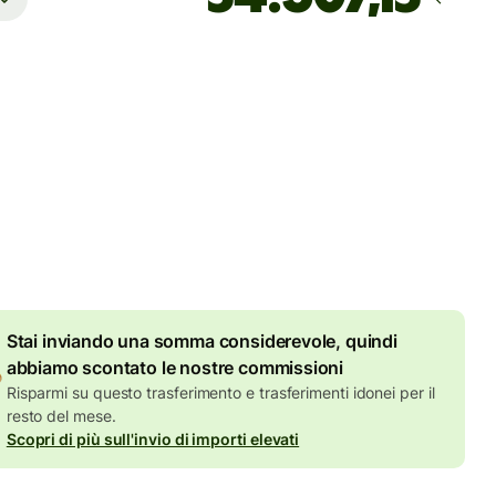
Arriva
entro sabato
 totali
UR
ll'importo in EUR
7,87 EUR
di sconto per importi
elevati
Stai inviando una somma considerevole, quindi
abbiamo scontato le nostre commissioni
Risparmi su questo trasferimento e trasferimenti idonei per il
resto del mese.
Scopri di più sull'invio di importi elevati