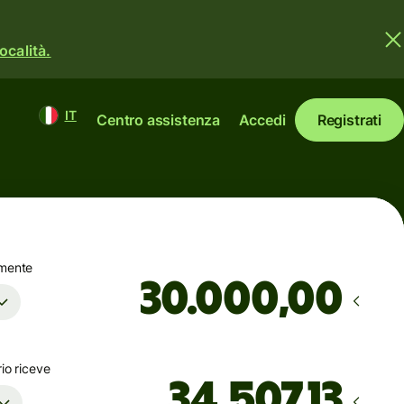
ocalità.
IT
Centro assistenza
Accedi
Registrati
amente
,00
rio riceve