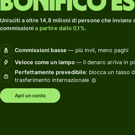
Bonifico e
casa.
Esplora
carta di
un
debito
rendi
Esplora
con Wi
Unisciti a oltre 14,8 milioni di persone che inviano 
Guadagna
Assets
commissioni
a partire dallo 0,1%
.
un
Europ
rendimento
con Wise
Gestis
Commissioni basse
— più invii, meno paghi
Assets
le
Europe
finanz
Veloce come un lampo
— il denaro arriva in p
del
Perfettamente prevedibile
: blocca un tasso d
team
Tariffe
trasferimento internazionale
Collega
tuo
Apri un conto
Tariffe per
softwa
privati
di
contabi
Risorse