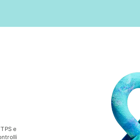
TTPS e
ntrolli