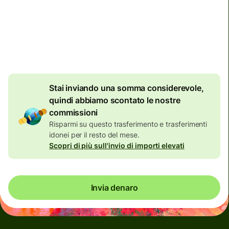
Commissioni totali
134,04 EUR
Incluse nell'importo in EUR
7,87 EUR
di sconto per
importi elevati
Stai inviando una somma considerevole,
quindi abbiamo scontato le nostre
commissioni
Risparmi su questo trasferimento e trasferimenti
idonei per il resto del mese.
Scopri di più sull'invio di importi elevati
Invia denaro