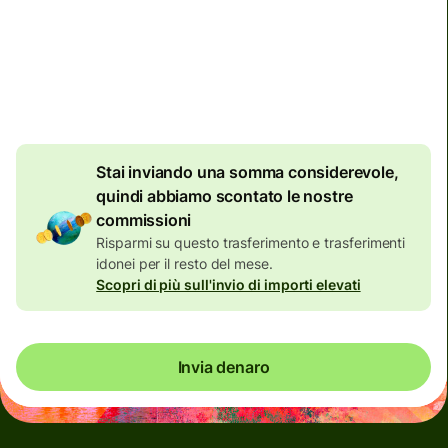
Commissioni totali
134,04 EUR
Incluse nell'importo in EUR
7,87 EUR
di sconto per
importi elevati
Stai inviando una somma considerevole,
quindi abbiamo scontato le nostre
commissioni
Risparmi su questo trasferimento e trasferimenti
idonei per il resto del mese.
Scopri di più sull'invio di importi elevati
Invia denaro