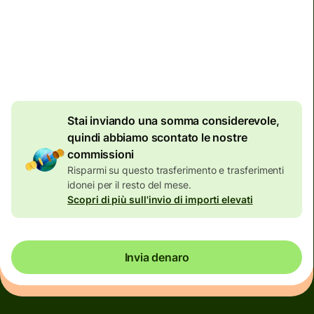
Commissioni totali
134,04 EUR
Incluse nell'importo in EUR
7,87 EUR
di sconto per
importi elevati
Stai inviando una somma considerevole,
quindi abbiamo scontato le nostre
commissioni
Risparmi su questo trasferimento e trasferimenti
idonei per il resto del mese.
Scopri di più sull'invio di importi elevati
Invia denaro