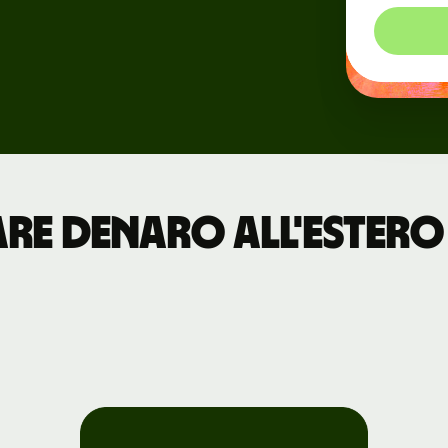
Eventi
ni
Registrati a
Wise Connect
Sviluppatori
re denaro all'estero 
Esplora la
documentazione
dell'API