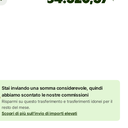
Arriva
entro lunedì
 totali
UR
ll'importo in EUR
7,87 EUR
di sconto per importi
elevati
Stai inviando una somma considerevole, quindi
abbiamo scontato le nostre commissioni
Risparmi su questo trasferimento e trasferimenti idonei per il
resto del mese.
Scopri di più sull'invio di importi elevati