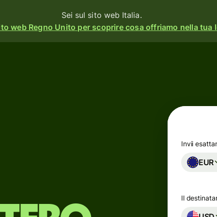
Sei sul sito web Italia.
ito web Regno Unito per scoprire cosa offriamo nella tua l
à
Prodotti
Invia
o
Ricevi
Assegna
o
carte
rm
Invii esatt
EUR
Conti
multivaluta
ss
Il destinata
Settore
gna
USD