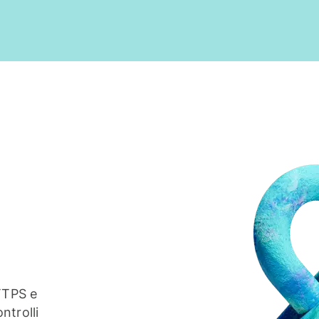
TTPS e
ntrolli