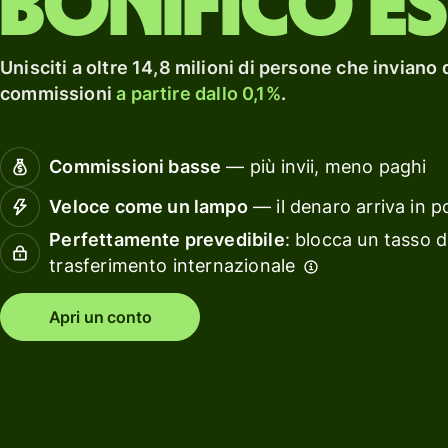
Bonifico e
casa.
Esplora
carta di
un
debito
rendi
Esplora
con Wi
Unisciti a oltre 14,8 milioni di persone che inviano 
Guadagna
Assets
commissioni
a partire dallo 0,1%
.
un
Europ
rendimento
con Wise
Gestis
Commissioni basse
— più invii, meno paghi
Assets
le
Europe
finanz
Veloce come un lampo
— il denaro arriva in p
del
Perfettamente prevedibile
: blocca un tasso d
team
Tariffe
trasferimento internazionale
Collega
tuo
Apri un conto
Tariffe per
softwa
privati
di
contabi
Risorse