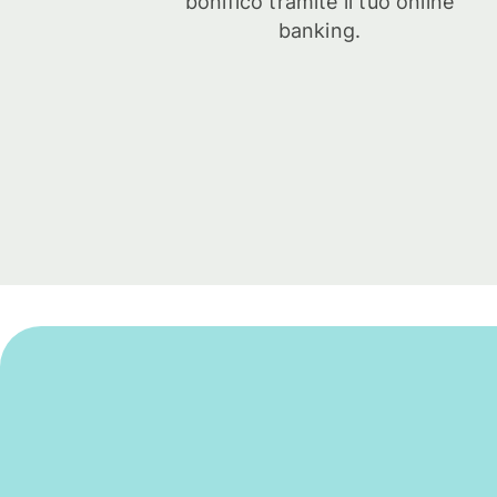
bonifico tramite il tuo online
banking.