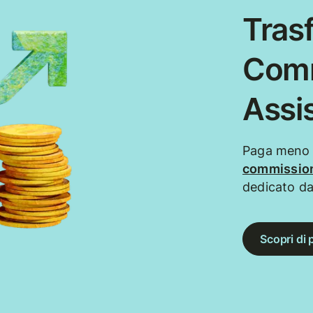
Trasf
Comm
Assi
Paga meno q
commission
dedicato da
Scopri di 