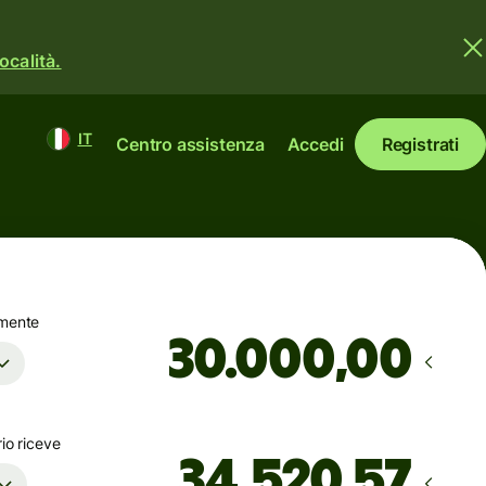
ocalità.
IT
Centro assistenza
Accedi
Registrati
amente
,00
rio riceve