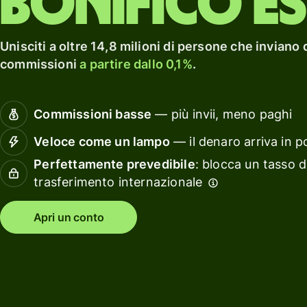
Bonifico e
casa.
Esplora
carta di
un
debito
rendi
Esplora
con Wi
Unisciti a oltre 14,8 milioni di persone che inviano 
Guadagna
Assets
commissioni
a partire dallo 0,1%
.
un
Europ
rendimento
con Wise
Gestis
Commissioni basse
— più invii, meno paghi
Assets
le
Europe
finanz
Veloce come un lampo
— il denaro arriva in p
del
Perfettamente prevedibile
: blocca un tasso d
team
Tariffe
trasferimento internazionale
Collega
tuo
Apri un conto
Tariffe per
softwa
privati
di
contabi
Risorse