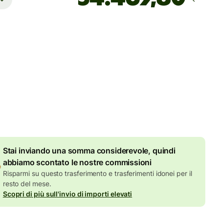
Arriva
Oggi - in 10 ore
 totali
UR
ll'importo in EUR
7,87 EUR
di sconto per importi
elevati
Stai inviando una somma considerevole, quindi
abbiamo scontato le nostre commissioni
Risparmi su questo trasferimento e trasferimenti idonei per il
resto del mese.
Scopri di più sull'invio di importi elevati