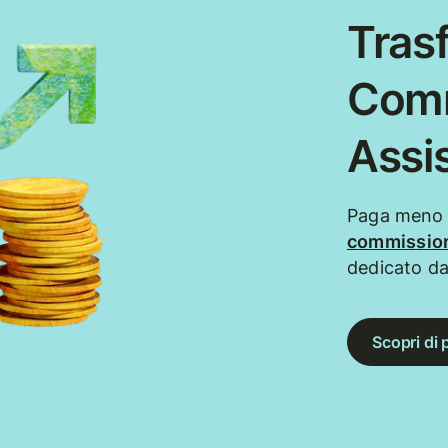
Trasf
Comm
Assi
Paga meno q
commission
dedicato da
Scopri di 