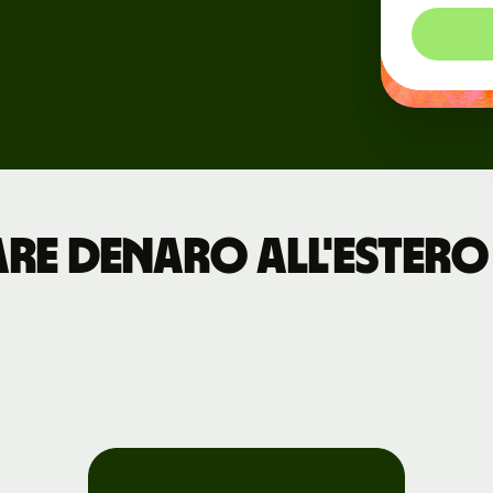
Eventi
ni
Registrati a
Wise Connect
Sviluppatori
re denaro all'estero 
Esplora la
documentazione
dell'API