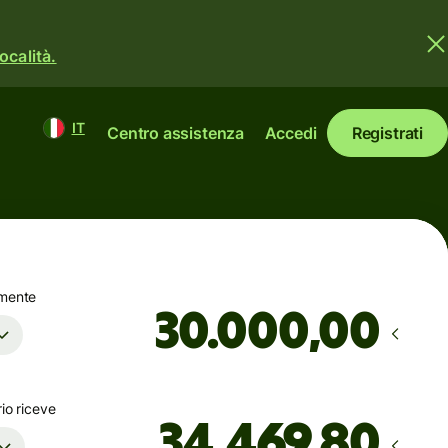
ocalità.
IT
Centro assistenza
Accedi
Registrati
amente
,00
rio riceve