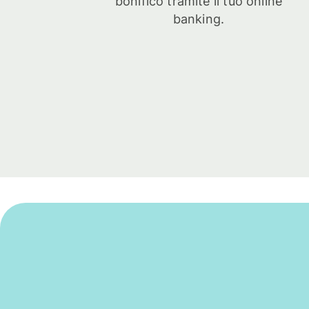
bonifico tramite il tuo online
banking.