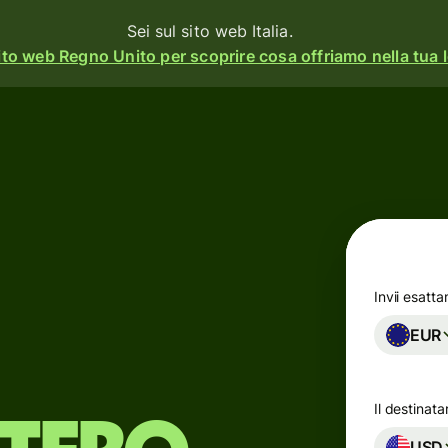
Sei sul sito web Italia.
ito web Regno Unito per scoprire cosa offriamo nella tua l
à
Prodotti
Invia
o
Ricevi
Assegna
o
carte
rm
Invii esatt
EUR
Conti
multivaluta
ss
Il destinata
Settore
gna
USD