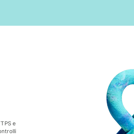
TTPS e
ntrolli