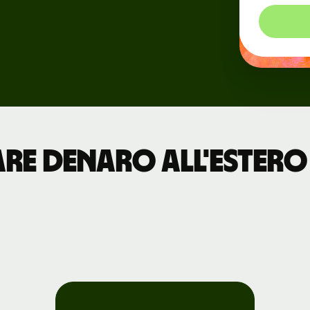
Eventi
ni
Registrati a
Wise Connect
Sviluppatori
re denaro all'estero 
Esplora la
documentazione
dell'API