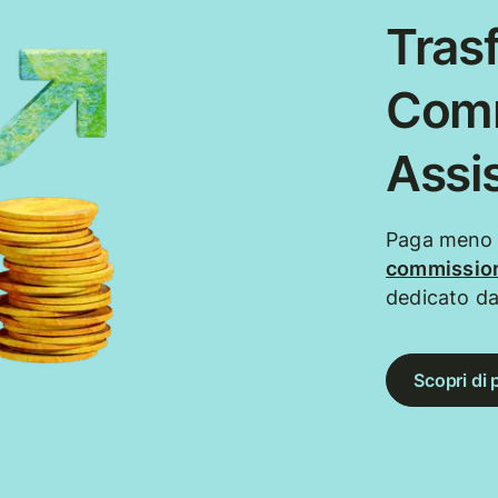
Trasf
Comm
Assi
Paga meno q
commission
dedicato da
Scopri di 