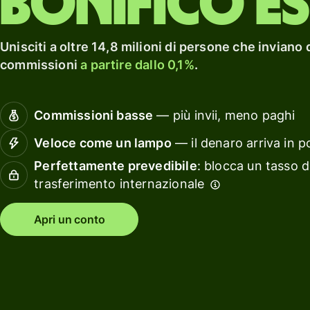
Bonifico e
casa.
Esplora
carta di
un
debito
rendi
Esplora
con Wi
Unisciti a oltre 14,8 milioni di persone che inviano 
Guadagna
Assets
commissioni
a partire dallo 0,1%
.
un
Europ
rendimento
con Wise
Gestis
Commissioni basse
— più invii, meno paghi
Assets
le
Europe
finanz
Veloce come un lampo
— il denaro arriva in p
del
Perfettamente prevedibile
: blocca un tasso d
team
Tariffe
trasferimento internazionale
Collega
tuo
Apri un conto
Tariffe per
softwa
privati
di
contabi
Risorse