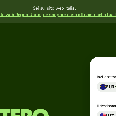
Sei sul sito web Italia.
ito web Regno Unito per scoprire cosa offriamo nella tua l
à
Prodotti
Invia
o
Ricevi
Assegna
o
carte
rm
Invii esatt
EUR
Conti
multivaluta
ss
Il destinata
Settore
gna
USD