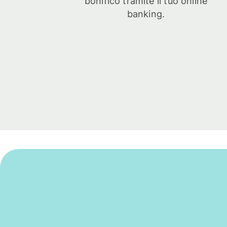
bonifico tramite il tuo online
banking.