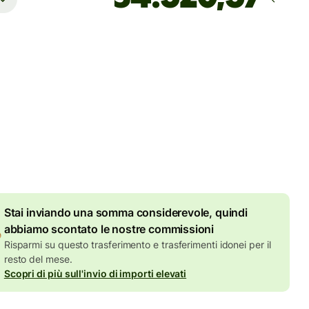
Arriva
entro lunedì 10 agosto
 totali
UR
ll'importo in EUR
7,87 EUR
di sconto per importi
elevati
Stai inviando una somma considerevole, quindi
abbiamo scontato le nostre commissioni
Risparmi su questo trasferimento e trasferimenti idonei per il
resto del mese.
Scopri di più sull'invio di importi elevati