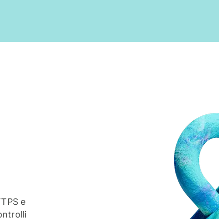
TTPS e
ntrolli