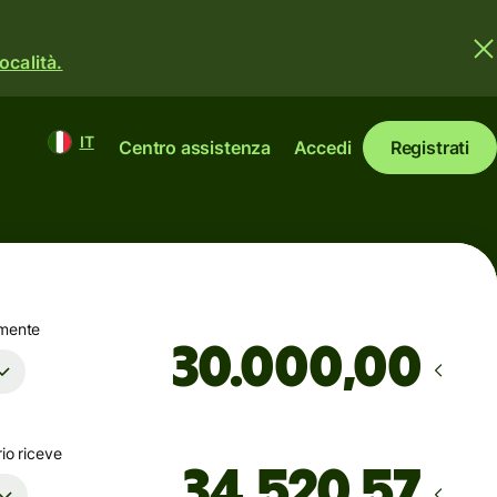
ocalità.
IT
Centro assistenza
Accedi
Registrati
amente
,00
rio riceve