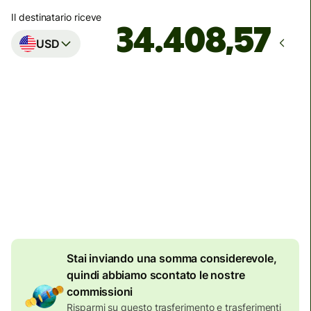
Il destinatario riceve
USD
Arriva
entro venerdì
Commissioni totali
134,04 EUR
Incluse nell'importo in EUR
7,87 EUR
di sconto per
importi elevati
Stai inviando una somma considerevole,
quindi abbiamo scontato le nostre
commissioni
Risparmi su questo trasferimento e trasferimenti