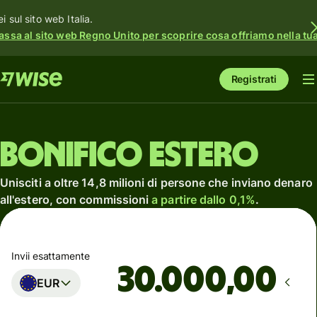
i sul sito web Italia.
assa al sito web Regno Unito per scoprire cosa offriamo nella tua 
Registrati
Bonifico estero
Unisciti a oltre 14,8 milioni di persone che inviano denaro
all'estero, con commissioni
a partire dallo 0,1%
.
Invii esattamente
,00
EUR