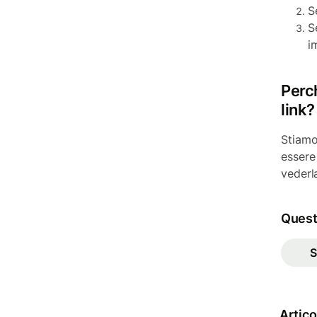
S
S
i
Perc
link?
Stiamo
essere 
vederl
Questo
S
Artico