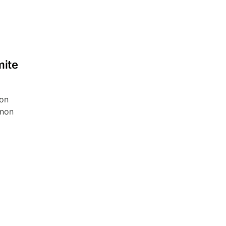
mite
non
 non