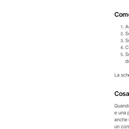
Come
A
S
S
C
S
d
La sch
Cosa 
Quando 
e una 
anche 
un con