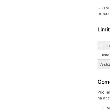
Una vo
proced
Limit
Import
Limite 
Validit
Come
Puoi an
ha anc
V