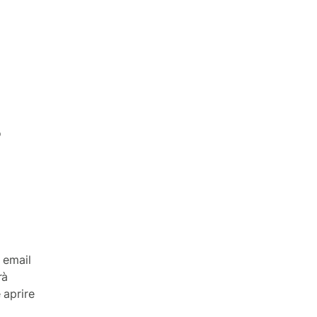
o
o email
rà
 aprire