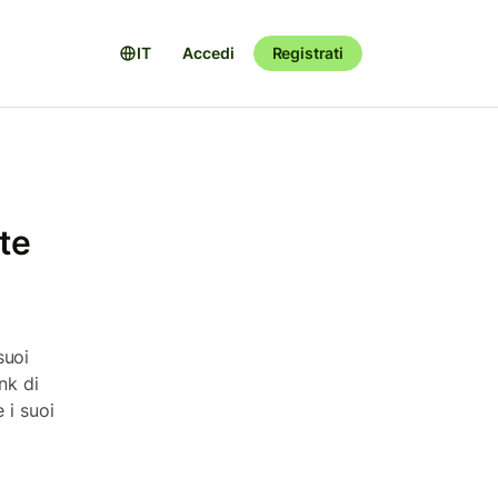
IT
Accedi
Registrati
te
suoi
nk di
 i suoi