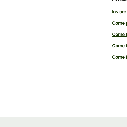
Inviare
Come p
Come f
Come i
Come f