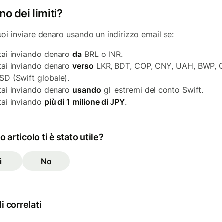
no dei limiti?
oi inviare denaro usando un indirizzo email se:
tai inviando denaro
da
BRL o INR.
tai inviando denaro
verso
LKR, BDT, COP, CNY, UAH, BWP, 
SD (Swift globale).
tai inviando denaro
usando
gli estremi del conto Swift.
tai inviando
più di 1 milione di JPY
.
 articolo ti è stato utile?
ì
No
li correlati