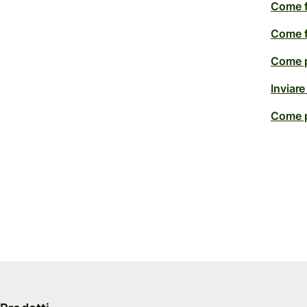
Come fa
Come f
Come p
Inviare
Come p