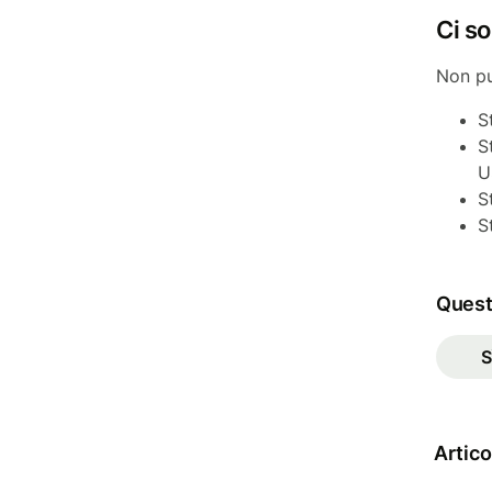
Ci so
Non pu
S
S
U
S
S
Questo
S
Artico