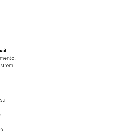
ail
.
rimento.
estremi
sul
er
zo