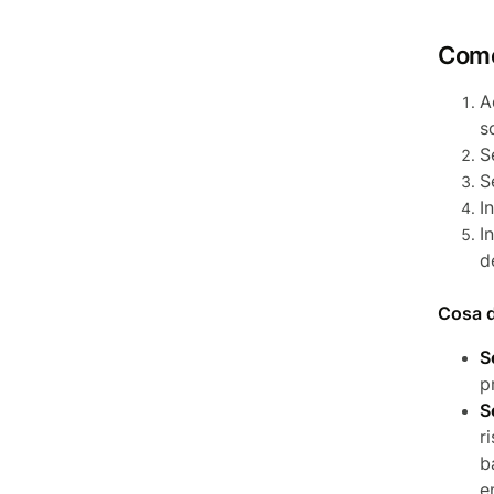
Come
A
s
S
S
I
I
d
Cosa de
S
p
S
r
b
e