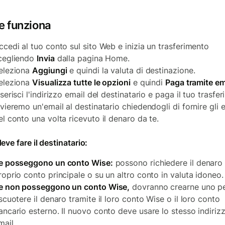
 funziona
ccedi al tuo conto sul sito Web e inizia un trasferimento
cegliendo
Invia
dalla pagina Home.
eleziona
Aggiungi
e quindi la valuta di destinazione.
eleziona
Visualizza tutte le opzioni
e quindi
Paga tramite em
nserisci l'indirizzo email del destinatario e paga il tuo trasfe
nvieremo un'email al destinatario chiedendogli di fornire gli 
el conto una volta ricevuto il denaro da te.
ve fare il destinatario:
e posseggono un conto Wise:
possono richiedere il denaro 
roprio conto principale o su un altro conto in valuta idoneo.
e non posseggono un conto Wise,
dovranno crearne uno p
iscuotere il denaro tramite il loro conto Wise o il loro conto
ancario esterno. Il nuovo conto deve usare lo stesso indiriz
mail.