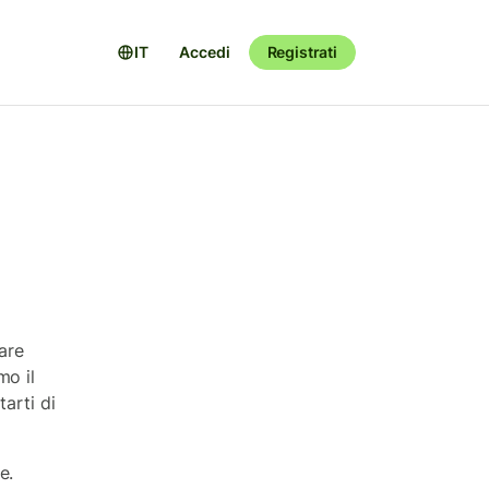
IT
Accedi
Registrati
iare
mo il
tarti di
e.