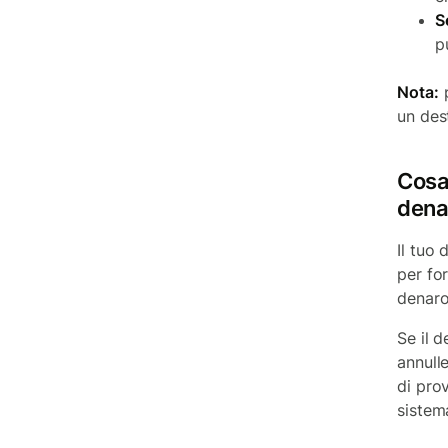
S
p
Nota:
p
un dest
Cosa 
dena
Il tuo
per fo
denaro
Se il d
annull
di pro
sistema