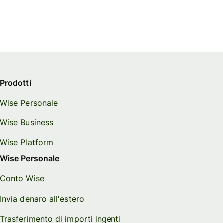
Prodotti
Wise Personale
Wise Business
Wise Platform
Wise Personale
Conto Wise
Invia denaro all'estero
Trasferimento di importi ingenti