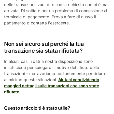
delle transazioni, vuol dire che la richiesta non ci è mai
arrivata. Di solito è per un problema di connessione al
terminale di pagamento. Prova a fare di nuovo il
pagamento o contatta l'esercente.
Non sei sicuro sul perché la tua
transazione sia stata rifiutata?
In alcuni casi, i dati a nostra disposizione sono
insufficienti per spiegare il motivo del rifiuto delle
transazioni - ma lavoriamo costantemente per ridurre
al minimo queste situazioni.
Aiutaci condividendo
maggiori dettagli sulle transazioni che sono state
rifiutate
.
Questo articolo ti è stato utile?