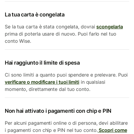
La tua carta è congelata
Se la tua carta è stata congelata, dovrai
scongelarla
prima di poterla usare di nuovo. Puoi farlo nel tuo
conto Wise.
Hai raggiunto il limite di spesa
Ci sono limiti a quanto puoi spendere e prelevare. Puoi
verificare o modificare i tuoi limiti
in qualsiasi
momento, direttamente dal tuo conto.
Non hai attivato i pagamenti con chip e PIN
Per alcuni pagamenti online o di persona, devi abilitare
i pagamenti con chip e PIN nel tuo conto.
Scopri come