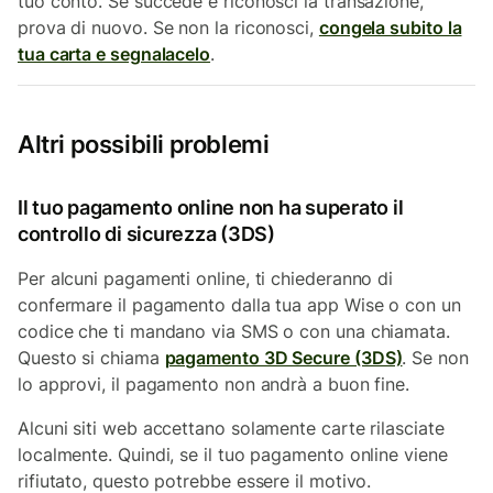
tuo conto. Se succede e riconosci la transazione,
prova di nuovo. Se non la riconosci,
congela subito la
tua carta e segnalacelo
.
Altri possibili problemi
Il tuo pagamento online non ha superato il
controllo di sicurezza (3DS)
Per alcuni pagamenti online, ti chiederanno di
confermare il pagamento dalla tua app Wise o con un
codice che ti mandano via SMS o con una chiamata.
Questo si chiama
pagamento 3D Secure (3DS)
. Se non
lo approvi, il pagamento non andrà a buon fine.
Alcuni siti web accettano solamente carte rilasciate
localmente. Quindi, se il tuo pagamento online viene
rifiutato, questo potrebbe essere il motivo.