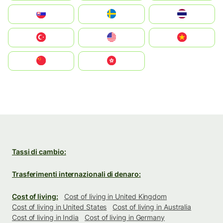
Slovensko
Ruoŧŧa
ไทย
Türkiye
United States
Vietnam
中国
中國香港特別行政區
Tassi di cambio:
Trasferimenti internazionali di denaro:
Cost of living:
Cost of living in United Kingdom
Cost of living in United States
Cost of living in Australia
Cost of living in India
Cost of living in Germany