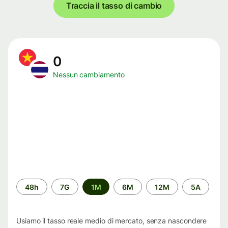
Traccia il tasso di cambio
0
Nessun cambiamento
Periodo
48h
7G
1M
6M
12M
5A
di
tempo
Usiamo il tasso reale medio di mercato, senza nascondere