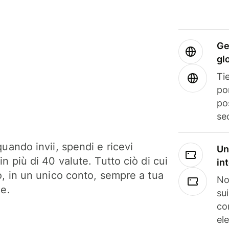
Ge
gl
Tie
po
po
se
uando invii, spendi e ricevi
Un
n più di 40 valute. Tutto ciò di cui
in
o, in un unico conto, sempre a tua
No
ne.
su
co
el