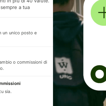
ti in più di 40 valute.
, sempre a tua
in un unico posto e
cambio o commissioni di
o.
commissioni
u sia.