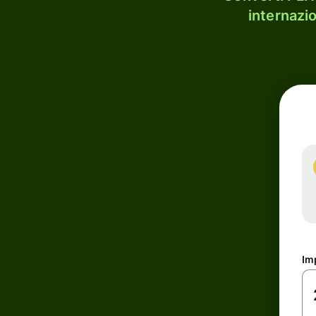
internazi
Im