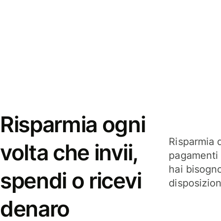
Risparmia ogni
Risparmia q
volta che invii,
pagamenti i
hai bisogn
spendi o ricevi
disposizio
denaro