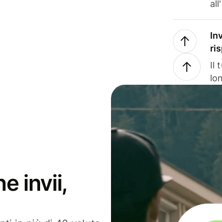
all
In
ri
Il
lo
e invii,