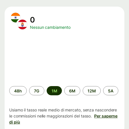
0
Nessun cambiamento
Periodo
48h
7G
1M
6M
12M
5A
di
tempo
Usiamo il tasso reale medio di mercato, senza nascondere
le commissioni nelle maggiorazioni del tasso.
Per saperne
di più