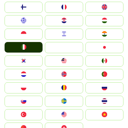
Suomi
France
United Kingdom
Greece
Hrvatska
Magyarország
Indonesia
Israel
India
Italia
JA
Japan
South Korea
Malay
Mexico
Nederland
Norge
Portugal
Polska
România
Россия
Slovensko
Ruoŧŧa
ไทย
Türkiye
United States
Vietnam