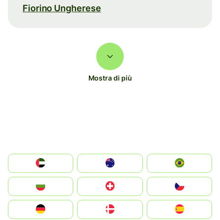
Fiorino Ungherese
Mostra di più
الإمارات العربية المتحدة
Australia
Brazil
България
Switzerland
Czechia
Deutschland
Denmark
España