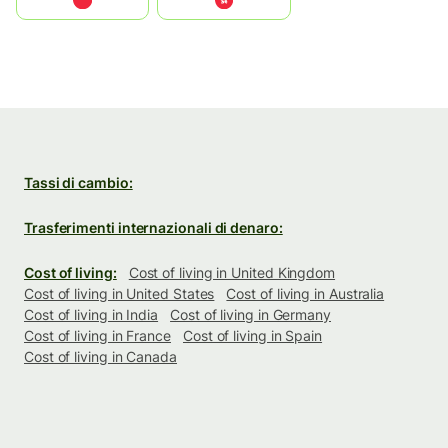
中国
中國香港特別行政區
Tassi di cambio:
Trasferimenti internazionali di denaro:
Cost of living:
Cost of living in United Kingdom
Cost of living in United States
Cost of living in Australia
Cost of living in India
Cost of living in Germany
Cost of living in France
Cost of living in Spain
Cost of living in Canada