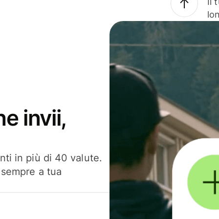
Il
lo
e invii,
ti in più di 40 valute.
, sempre a tua