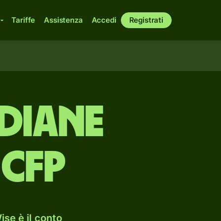
Tariffe
Assistenza
Accedi
Registrati
ndiane
 CFP
se è il conto