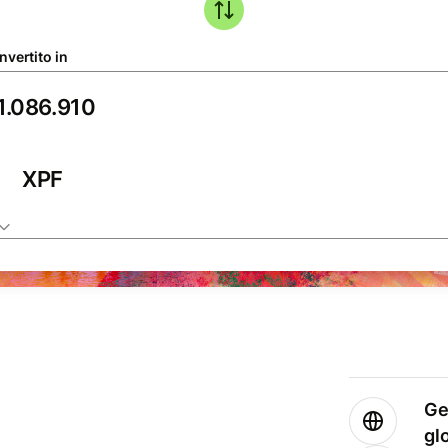
nvertito in
XPF
Ge
gl