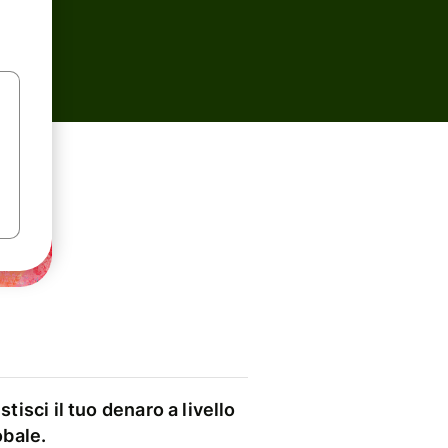
stisci il tuo denaro a livello
obale.