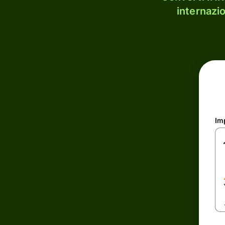
internazi
Im