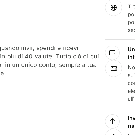
Tie
po
po
se
uando invii, spendi e ricevi
Un
n più di 40 valute. Tutto ciò di cui
in
o, in un unico conto, sempre a tua
No
ne.
su
co
el
all
In
ri