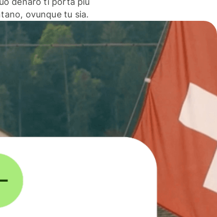
 tuo denaro ti porta più
ntano, ovunque tu sia.