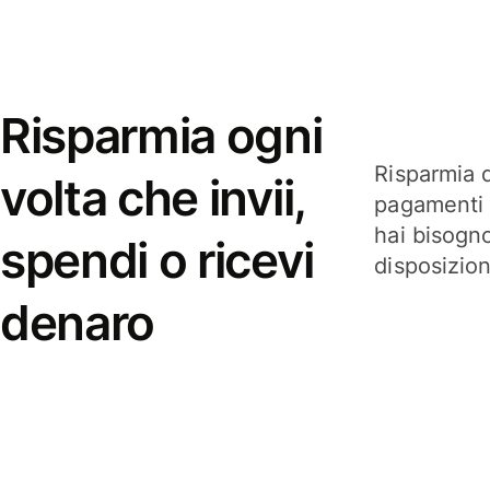
Risparmia ogni
Risparmia q
volta che invii,
pagamenti i
hai bisogn
spendi o ricevi
disposizio
denaro