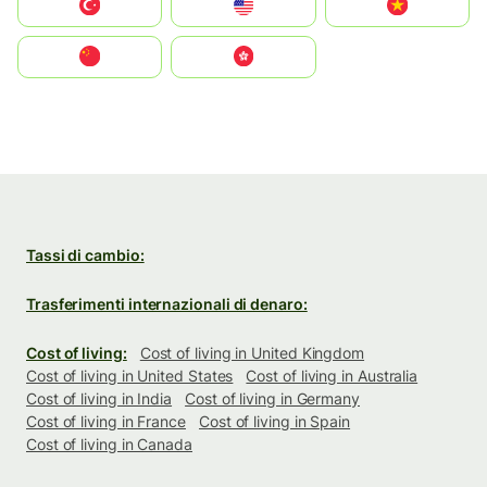
Türkiye
United States
Vietnam
中国
中國香港特別行政區
Tassi di cambio:
Trasferimenti internazionali di denaro:
Cost of living:
Cost of living in United Kingdom
Cost of living in United States
Cost of living in Australia
Cost of living in India
Cost of living in Germany
Cost of living in France
Cost of living in Spain
Cost of living in Canada