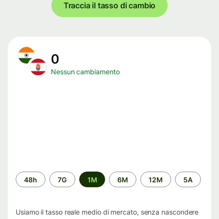
Traccia il tasso di cambio
0
Nessun cambiamento
Periodo
48h
7G
1M
6M
12M
5A
di
tempo
Usiamo il tasso reale medio di mercato, senza nascondere