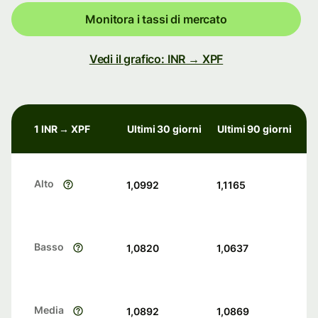
Monitora i tassi di mercato
Vedi il grafico: INR → XPF
1 INR → XPF
Ultimi 30 giorni
Ultimi 90 giorni
Alto
1,0992
1,1165
Basso
1,0820
1,0637
Media
1,0892
1,0869