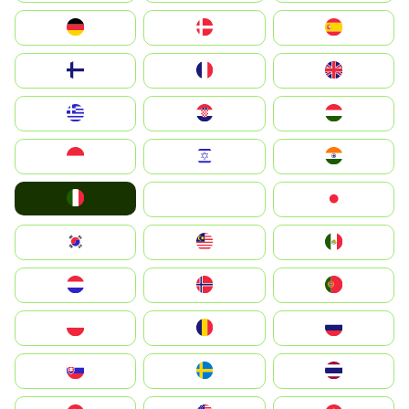
Deutschland
Denmark
España
Suomi
France
United Kingdom
Greece
Hrvatska
Magyarország
Indonesia
Israel
India
Italia
JA
Japan
South Korea
Malay
Mexico
Nederland
Norge
Portugal
Polska
România
Россия
Slovensko
Ruoŧŧa
ไทย