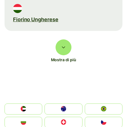
Fiorino Ungherese
Mostra di più
الإمارات العربية المتحدة
Australia
Brazil
България
Switzerland
Czechia