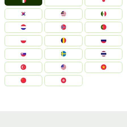
Italia
JA
Japan
South Korea
Malay
Mexico
Nederland
Norge
Portugal
Polska
România
Россия
Slovensko
Ruoŧŧa
ไทย
Türkiye
United States
Vietnam
中国
中國香港特別行政區