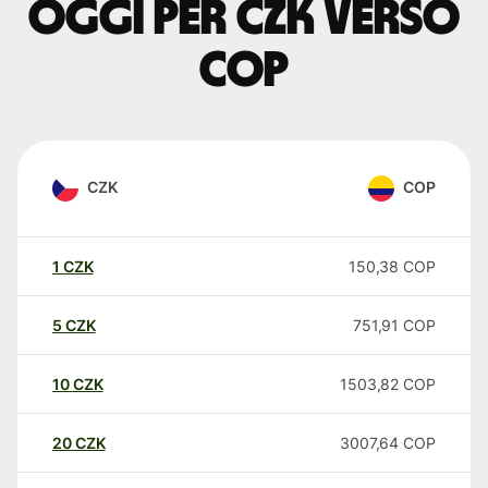
oggi per CZK verso
COP
CZK
COP
1
CZK
150,38
COP
5
CZK
751,91
COP
10
CZK
1503,82
COP
20
CZK
3007,64
COP