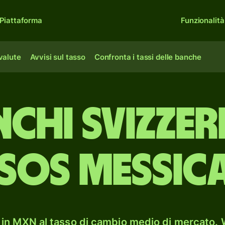
Piattaforma
Funzionalità
 valute
Avvisi sul tasso
Confronta i tassi delle banche
nchi svizzer
sos messic
in MXN al tasso di cambio medio di mercato. W