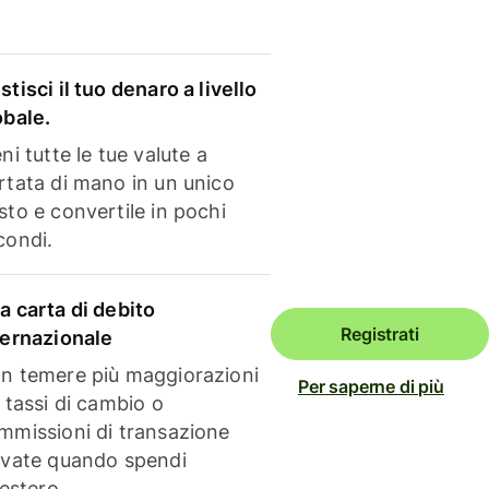
stisci il tuo denaro a livello
obale.
ni tutte le tue valute a
rtata di mano in un unico
sto e convertile in pochi
condi.
a carta di debito
Registrati
ternazionale
n temere più maggiorazioni
Per saperne di più
i tassi di cambio o
mmissioni di transazione
evate quando spendi
'estero.