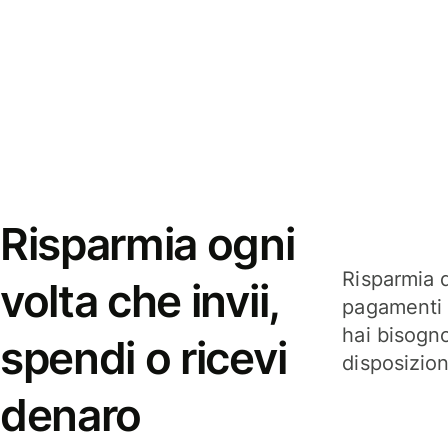
Risparmia ogni
Risparmia q
volta che invii,
pagamenti i
hai bisogn
spendi o ricevi
disposizio
denaro