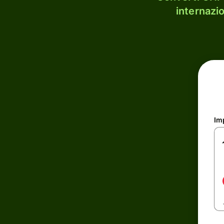
internazi
Im