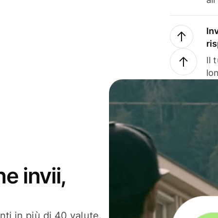
In
ri
Il
lo
e invii,
ti in più di 40 valute.