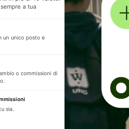
, sempre a tua
in un unico posto e
cambio o commissioni di
o.
commissioni
u sia.