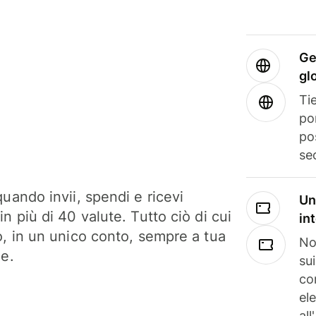
Ge
gl
Tie
po
po
se
uando invii, spendi e ricevi
Un
n più di 40 valute. Tutto ciò di cui
in
o, in un unico conto, sempre a tua
No
ne.
su
co
el
all