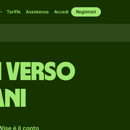
Tariffe
Assistenza
Accedi
Registrati
i verso
ani
ise è il conto