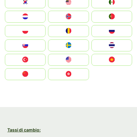
South Korea
Malay
Mexico
Nederland
Norge
Portugal
Polska
România
Россия
Slovensko
Ruoŧŧa
ไทย
Türkiye
United States
Vietnam
中国
中國香港特別行政區
Tassi di cambio: