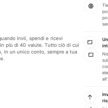
Tie
po
po
se
uando invii, spendi e ricevi
Un
n più di 40 valute. Tutto ciò di cui
in
o, in un unico conto, sempre a tua
No
ne.
su
co
el
all
In
ri