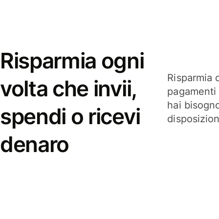
Risparmia ogni
Risparmia q
volta che invii,
pagamenti i
hai bisogn
spendi o ricevi
disposizio
denaro