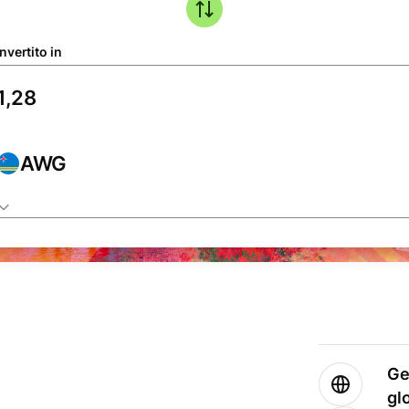
nvertito in
AWG
Ge
gl