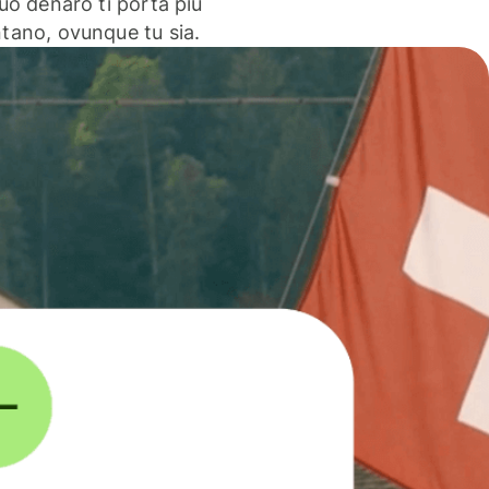
 tuo denaro ti porta più
ntano, ovunque tu sia.