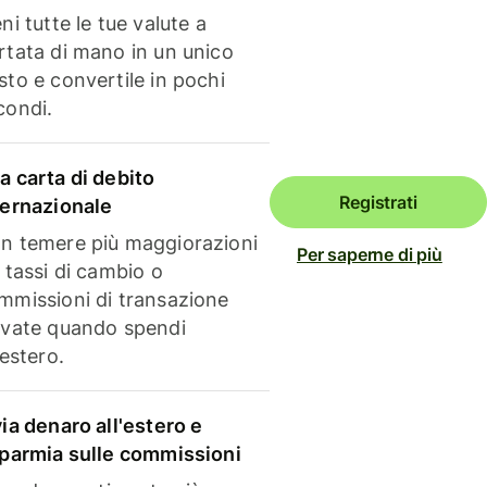
ni tutte le tue valute a
rtata di mano in un unico
sto e convertile in pochi
condi.
a carta di debito
Registrati
ternazionale
n temere più maggiorazioni
Per saperne di più
i tassi di cambio o
mmissioni di transazione
evate quando spendi
'estero.
via denaro all'estero e
sparmia sulle commissioni