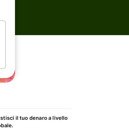
stisci il tuo denaro a livello
obale.