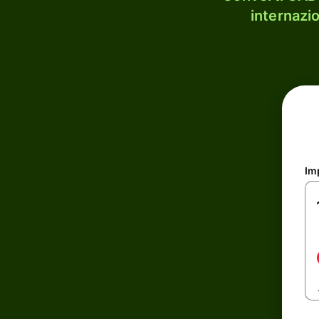
internazi
Im