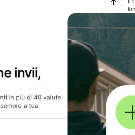
Il
lo
e invii,
ti in più di 40 valute.
, sempre a tua