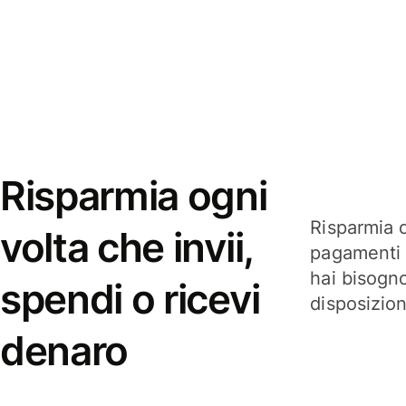
Risparmia ogni
Risparmia q
volta che invii,
pagamenti i
hai bisogn
spendi o ricevi
disposizio
denaro