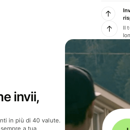
In
ri
Il
lo
e invii,
ti in più di 40 valute.
, sempre a tua