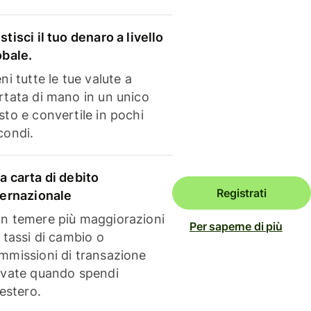
stisci il tuo denaro a livello
obale.
ni tutte le tue valute a
rtata di mano in un unico
sto e convertile in pochi
condi.
a carta di debito
Registrati
ternazionale
n temere più maggiorazioni
Per saperne di più
i tassi di cambio o
mmissioni di transazione
evate quando spendi
'estero.