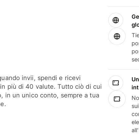
Ge
gl
Tie
po
po
se
uando invii, spendi e ricevi
Un
n più di 40 valute. Tutto ciò di cui
in
o, in un unico conto, sempre a tua
No
ne.
su
co
el
all