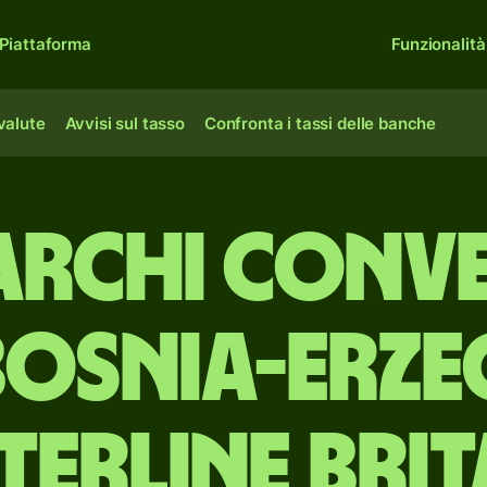
Piattaforma
Funzionalità
 valute
Avvisi sul tasso
Confronta i tassi delle banche
archi conver
Bosnia-Erz
terline bri