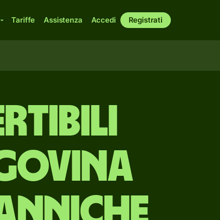
Tariffe
Assistenza
Accedi
Registrati
tibili
egovina
tanniche