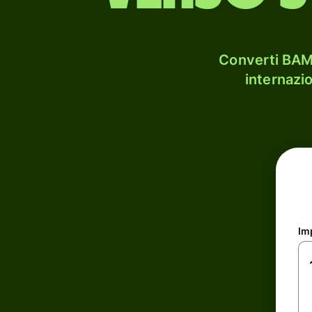
Converti BAM 
internazi
Im