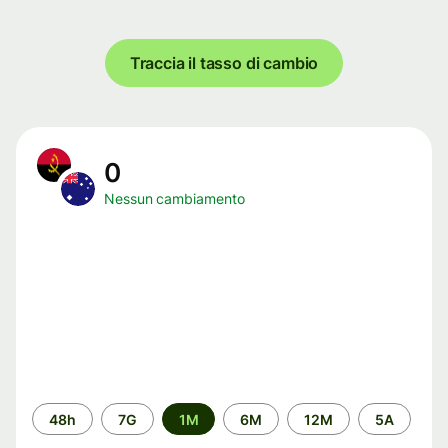
Traccia il tasso di cambio
0
Nessun cambiamento
Periodo
48h
7G
1M
6M
12M
5A
di