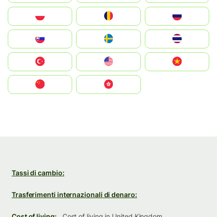
Polska
România
Россия
Slovensko
Ruoŧŧa
ไทย
Türkiye
United States
Vietnam
中国
中國香港特別行政區
Tassi di cambio:
Trasferimenti internazionali di denaro:
Cost of living:
Cost of living in United Kingdom