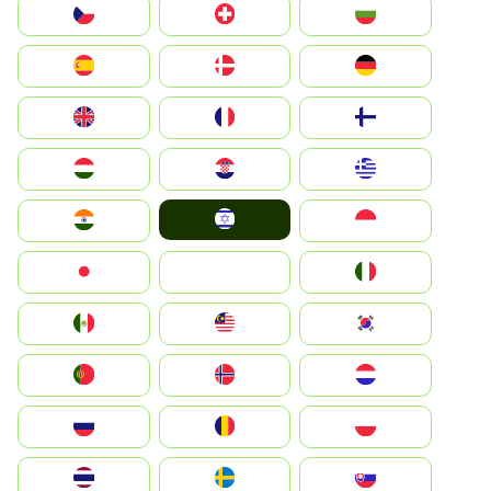
България
Switzerland
Czechia
Deutschland
Denmark
España
Suomi
France
United Kingdom
Greece
Hrvatska
Magyarország
Israel
Indonesia
India
Italia
JA
Japan
South Korea
Malay
Mexico
Nederland
Norge
Portugal
Polska
România
Россия
Slovensko
Ruoŧŧa
ไทย