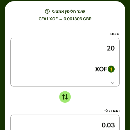
שער חליפין אמצעי
CFA1 XOF ← 0.001306 GBP
סכום
XOF
המרה ל-