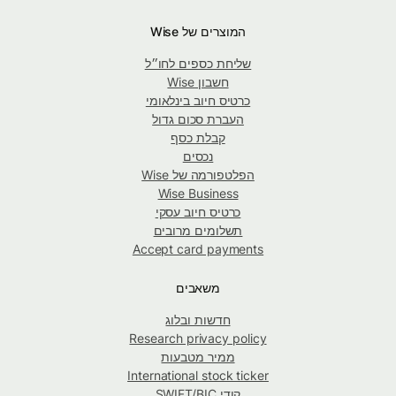
המוצרים של Wise
שליחת כספים לחו״ל
חשבון Wise
כרטיס חיוב בינלאומי
העברת סכום גדול
קבלת כסף
נכסים
הפלטפורמה של Wise
Wise Business
כרטיס חיוב עסקי
תשלומים מרובים
Accept card payments
משאבים
חדשות ובלוג
Research privacy policy
ממיר מטבעות
International stock ticker
קודי SWIFT/BIC