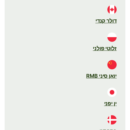
דולר קנדי
זלוטי פולני
יואן סיני RMB
ין יפני