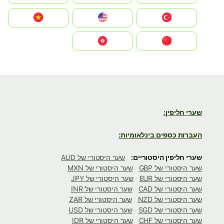
Türkiye
United States
Vietnam
中国
中國香港特別行政區
שערי חליפין:
העברות כספים בינלאומיות:
שערי חליפין היסטוריים:
שער היסטורי של AUD
שער היסטורי של GBP
שער היסטורי של MXN
שער היסטורי של EUR
שער היסטורי של JPY
שער היסטורי של CAD
שער היסטורי של INR
שער היסטורי של NZD
שער היסטורי של ZAR
שער היסטורי של SGD
שער היסטורי של USD
שער היסטורי של CHF
שער היסטורי של IDR