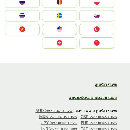
Polska
România
Россия
Slovensko
Ruoŧŧa
ไทย
Türkiye
United States
Vietnam
中国
中國香港特別行政區
שערי חליפין:
העברות כספים בינלאומיות:
שערי חליפין היסטוריים:
שער היסטורי של AUD
שער היסטורי של GBP
שער היסטורי של MXN
שער היסטורי של EUR
שער היסטורי של JPY
שער היסטורי של CAD
שער היסטורי של INR