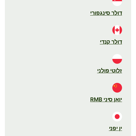
דולר סינגפורי
דולר קנדי
זלוטי פולני
יואן סיני RMB
ין יפני