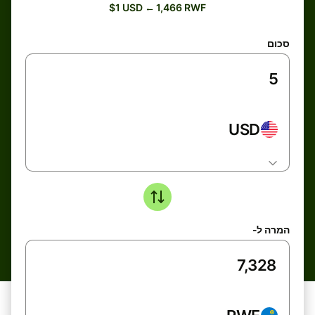
$1 USD ← 1,466 RWF
סכום
USD
המרה ל-