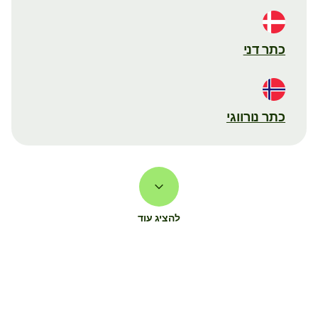
כתר דני
כתר נורווגי
להציג עוד