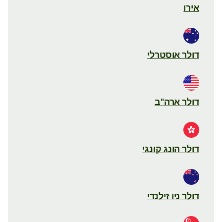
אירו
דולר אוסטרלי
דולר ארה"ב
דולר הונג קונגי
דולר ניו זילנדי