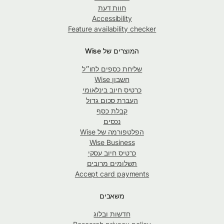
חוות דעת
Accessibility
Feature availability checker
המוצרים של Wise
שליחת כספים לחו״ל
חשבון Wise
כרטיס חיוב בינלאומי
העברת סכום גדול
קבלת כסף
נכסים
הפלטפורמה של Wise
Wise Business
כרטיס חיוב עסקי
תשלומים מרובים
Accept card payments
משאבים
חדשות ובלוג