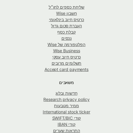
שליחת כספים לחו״ל
חשבון Wise
כרטיס חיוב בינלאומי
העברת סכום גדול
קבלת כסף
נכסים
הפלטפורמה של Wise
Wise Business
כרטיס חיוב עסקי
תשלומים מרובים
Accept card payments
משאבים
חדשות ובלוג
Research privacy policy
ממיר מטבעות
International stock ticker
קודי SWIFT/BIC
קודי IBAN
התראות שערים