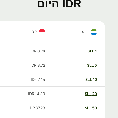
IDR היום
IDR
SLL
IDR
0.74
SLL
1
IDR
3.72
SLL
5
IDR
7.45
SLL
10
IDR
14.89
SLL
20
IDR
37.23
SLL
50