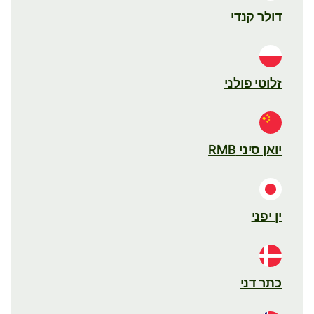
דולר קנדי
זלוטי פולני
יואן סיני RMB
ין יפני
כתר דני