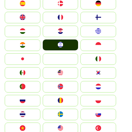
Deutschland
Denmark
España
Suomi
France
United Kingdom
Greece
Hrvatska
Magyarország
Israel
Indonesia
India
Italia
JA
Japan
South Korea
Malay
Mexico
Nederland
Norge
Portugal
Polska
România
Россия
Slovensko
Ruoŧŧa
ไทย
Türkiye
United States
Vietnam