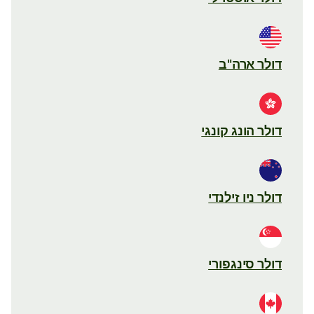
דולר ארה"ב
דולר הונג קונגי
דולר ניו זילנדי
דולר סינגפורי