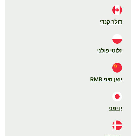
דולר קנדי
זלוטי פולני
יואן סיני RMB
ין יפני