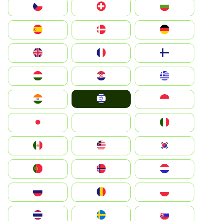
България
Switzerland
Czechia
Deutschland
Denmark
España
Suomi
France
United Kingdom
Greece
Hrvatska
Magyarország
Israel
Indonesia
India
Italia
JA
Japan
South Korea
Malay
Mexico
Nederland
Norge
Portugal
Polska
România
Россия
Slovensko
Ruoŧŧa
ไทย