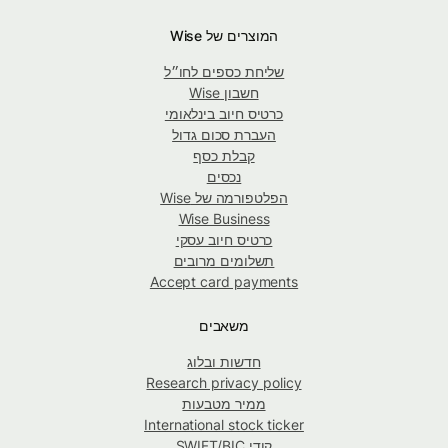
המוצרים של Wise
שליחת כספים לחו״ל
חשבון Wise
כרטיס חיוב בינלאומי
העברת סכום גדול
קבלת כסף
נכסים
הפלטפורמה של Wise
Wise Business
כרטיס חיוב עסקי
תשלומים מרובים
Accept card payments
משאבים
חדשות ובלוג
Research privacy policy
ממיר מטבעות
International stock ticker
קודי SWIFT/BIC