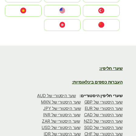
Türkiye
United States
Vietnam
中国
中國香港特別行政區
שערי חליפין:
העברות כספים בינלאומיות:
שערי חליפין היסטוריים:
שער היסטורי של AUD
שער היסטורי של GBP
שער היסטורי של MXN
שער היסטורי של EUR
שער היסטורי של JPY
שער היסטורי של CAD
שער היסטורי של INR
שער היסטורי של NZD
שער היסטורי של ZAR
שער היסטורי של SGD
שער היסטורי של USD
שער היסטורי של CHF
שער היסטורי של IDR