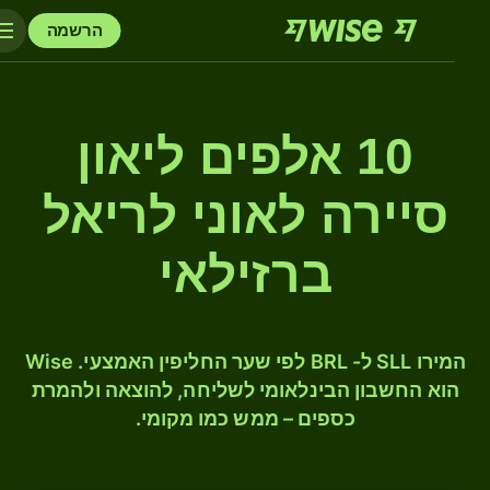
הרשמה
10 אלפים ליאון
סיירה לאוני לריאל
ברזילאי
המירו SLL ל- BRL לפי שער החליפין האמצעי. Wise
הוא החשבון הבינלאומי לשליחה, להוצאה ולהמרת
כספים – ממש כמו מקומי.