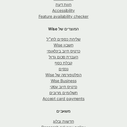
חוות דעת
Accessibility
Feature availability checker
המוצרים של Wise
שליחת כספים לחו״ל
חשבון Wise
כרטיס חיוב בינלאומי
העברת סכום גדול
קבלת כסף
נכסים
הפלטפורמה של Wise
Wise Business
כרטיס חיוב עסקי
תשלומים מרובים
Accept card payments
משאבים
חדשות ובלוג