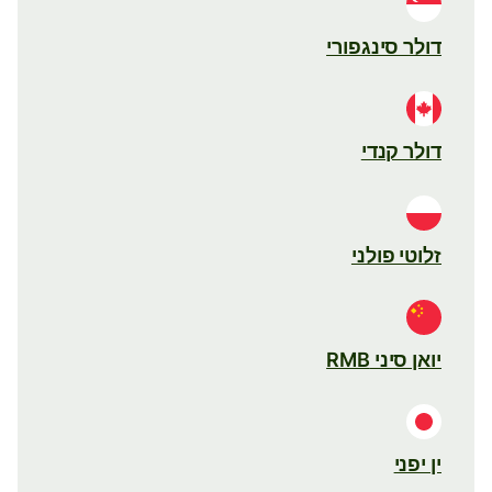
דולר סינגפורי
דולר קנדי
זלוטי פולני
יואן סיני RMB
ין יפני