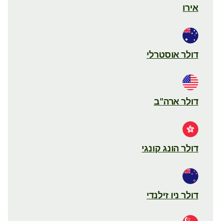
אירו
דולר אוסטרלי
דולר ארה"ב
דולר הונג קונגי
דולר ניו זילנדי