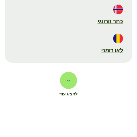
כתר נורווגי
לאו רומני
להציג עוד