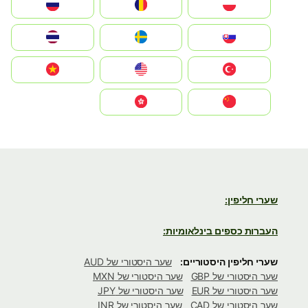
Polska
România
Россия
Slovensko
Ruoŧŧa
ไทย
Türkiye
United States
Vietnam
中国
中國香港特別行政區
שערי חליפין:
העברות כספים בינלאומיות:
שערי חליפין היסטוריים:
שער היסטורי של AUD
שער היסטורי של GBP
שער היסטורי של MXN
שער היסטורי של EUR
שער היסטורי של JPY
שער היסטורי של CAD
שער היסטורי של INR