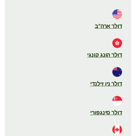
דולר ארה"ב
דולר הונג קונגי
דולר ניו זילנדי
דולר סינגפורי