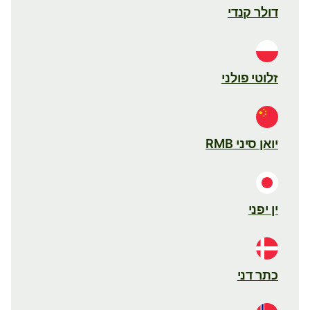
דולר קנדי
זלוטי פולני
יואן סיני RMB
ין יפני
כתר דני