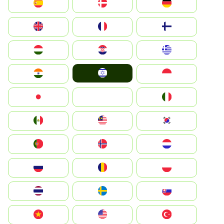
Deutschland
Denmark
España
Suomi
France
United Kingdom
Greece
Hrvatska
Magyarország
Israel
Indonesia
India
Italia
JA
Japan
South Korea
Malay
Mexico
Nederland
Norge
Portugal
Polska
România
Россия
Slovensko
Ruoŧŧa
ไทย
Türkiye
United States
Vietnam