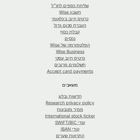
שליחת כספים לחו״ל
חשבון Wise
כרטיס חיוב בינלאומי
העברת סכום גדול
קבלת כסף
נכסים
הפלטפורמה של Wise
Wise Business
כרטיס חיוב עסקי
תשלומים מרובים
Accept card payments
משאבים
חדשות ובלוג
Research privacy policy
ממיר מטבעות
International stock ticker
קודי SWIFT/BIC
קודי IBAN
התראות שערים