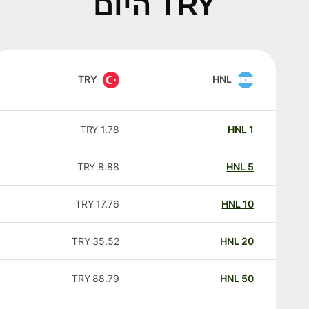
TRY היום
TRY
HNL
TRY
1.78
HNL
1
TRY
8.88
HNL
5
TRY
17.76
HNL
10
TRY
35.52
HNL
20
TRY
88.79
HNL
50