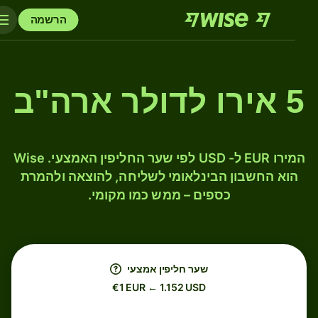
הרשמה
5 אירו לדולר ארה"ב
המירו EUR ל- USD לפי שער החליפין האמצעי. Wise
הוא החשבון הבינלאומי לשליחה, להוצאה ולהמרת
כספים – ממש כמו מקומי.
שער חליפין אמצעי
€1 EUR ← 1.152 USD