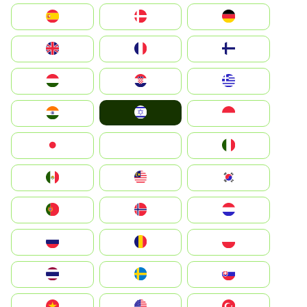
Deutschland
Denmark
España
Suomi
France
United Kingdom
Greece
Hrvatska
Magyarország
Israel
Indonesia
India
Italia
JA
Japan
South Korea
Malay
Mexico
Nederland
Norge
Portugal
Polska
România
Россия
Slovensko
Ruoŧŧa
ไทย
Türkiye
United States
Vietnam