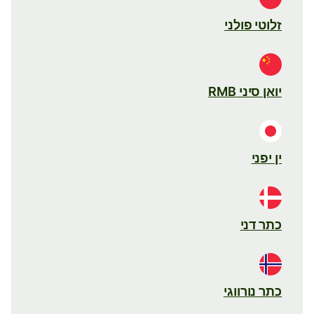
זלוטי פולני
יואן סיני RMB
ין יפני
כתר דני
כתר נורווגי