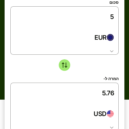
סכום
EUR
המרה ל-
USD