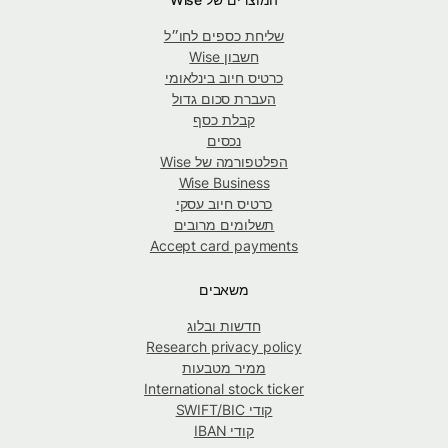
שליחת כספים לחו״ל
חשבון Wise
כרטיס חיוב בינלאומי
העברת סכום גדול
קבלת כסף
נכסים
הפלטפורמה של Wise
Wise Business
כרטיס חיוב עסקי
תשלומים מרובים
Accept card payments
משאבים
חדשות ובלוג
Research privacy policy
ממיר מטבעות
International stock ticker
קודי SWIFT/BIC
קודי IBAN