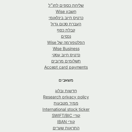
שליחת כספים לחו״ל
חשבון Wise
כרטיס חיוב בינלאומי
העברת סכום גדול
קבלת כסף
נכסים
הפלטפורמה של Wise
Wise Business
כרטיס חיוב עסקי
תשלומים מרובים
Accept card payments
משאבים
חדשות ובלוג
Research privacy policy
ממיר מטבעות
International stock ticker
קודי SWIFT/BIC
קודי IBAN
התראות שערים