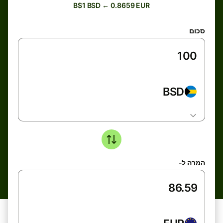
B$1 BSD ← 0.8659 EUR
סכום
BSD
המרה ל-