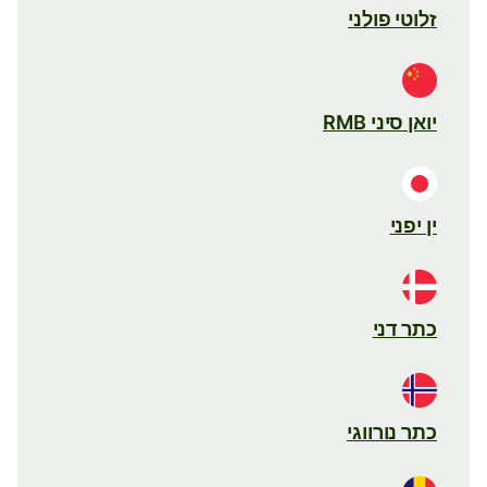
זלוטי פולני
יואן סיני RMB
ין יפני
כתר דני
כתר נורווגי