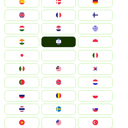
Deutschland
Denmark
España
Suomi
France
United Kingdom
Greece
Hrvatska
Magyarország
Israel
Indonesia
India
Italia
JA
Japan
South Korea
Malay
Mexico
Nederland
Norge
Portugal
Polska
România
Россия
Slovensko
Ruoŧŧa
ไทย
Türkiye
United States
Vietnam