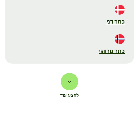
כתר דני
כתר נורווגי
להציג עוד