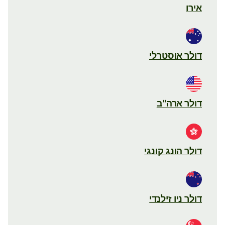
אירו
דולר אוסטרלי
דולר ארה"ב
דולר הונג קונגי
דולר ניו זילנדי