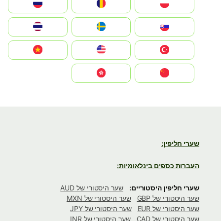
Polska
România
Россия
Slovensko
Ruoŧŧa
ไทย
Türkiye
United States
Vietnam
中国
中國香港特別行政區
שערי חליפין:
העברות כספים בינלאומיות:
שערי חליפין היסטוריים:
שער היסטורי של AUD
שער היסטורי של GBP
שער היסטורי של MXN
שער היסטורי של EUR
שער היסטורי של JPY
שער היסטורי של CAD
שער היסטורי של INR