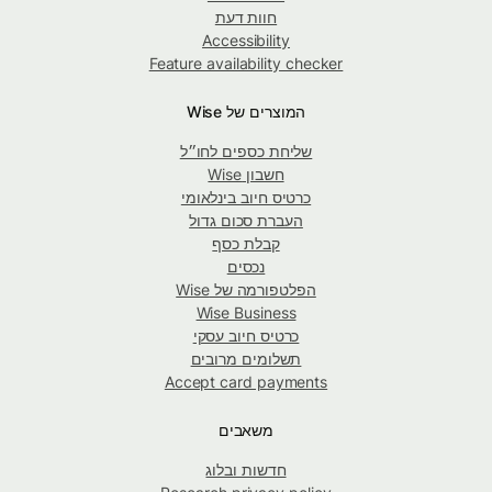
חוות דעת
Accessibility
Feature availability checker
המוצרים של Wise
שליחת כספים לחו״ל
חשבון Wise
כרטיס חיוב בינלאומי
העברת סכום גדול
קבלת כסף
נכסים
הפלטפורמה של Wise
Wise Business
כרטיס חיוב עסקי
תשלומים מרובים
Accept card payments
משאבים
חדשות ובלוג