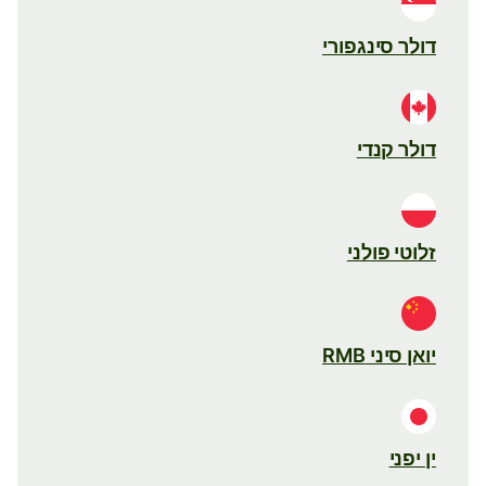
דולר סינגפורי
דולר קנדי
זלוטי פולני
יואן סיני RMB
ין יפני