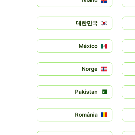
Ísland
대한민국
México
Norge
Pakistan
România