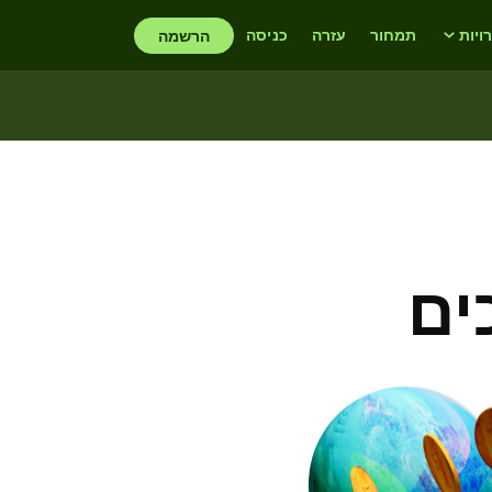
יות
תמחור
עזרה
כניסה
הרשמה
ים