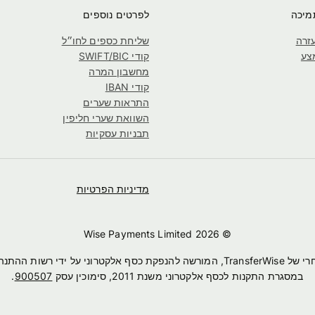
מיכה
לפרטים נוספים
זרה
שליחת כספים לחו״ל
צע
קודי SWIFT/BIC
מחשבון המרה
קודי IBAN
התראות שערים
השוואת שערי חליפין
תבניות עסקיות
מדיניות הפרטיות
2026
© Wise Payments Limited
במסגרת התקנות לכסף אלקטרוני משנת 2011, סימוכין עסק
900507
.