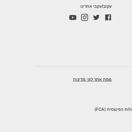
עקוב/עקבי אחרינו
מפת אתר לפי מדינות
Wise הוא השם המסחרי של TransferWise, המורשה להנפקת כסף אלקטרוני על ידי רשות ההתנהלות הפיננסית (FCA)