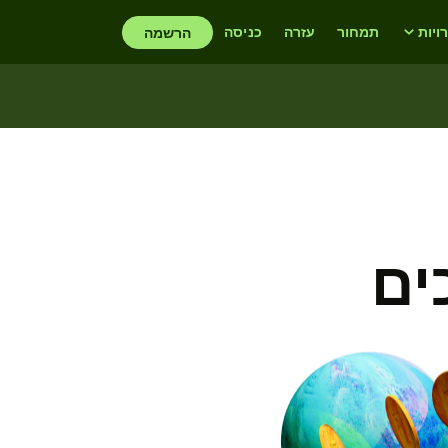
יות
תמחור
עזרה
כניסה
הרשמה
ים