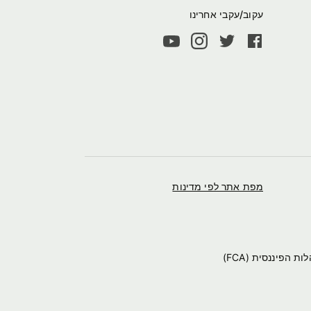
עקוב/עקבי אחרינו
מפת אתר לפי מדינות
Wise הוא השם המסחרי של TransferWise, המורשה להנפקת כסף אלקטרוני על ידי רשות ההתנהלות הפיננסית (FCA)