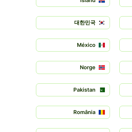
Ísland
대한민국
México
Norge
Pakistan
România