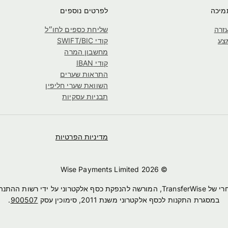
מיכה
לפרטים נוספים
זרה
שליחת כספים לחו״ל
צע
קודי SWIFT/BIC
מחשבון המרה
קודי IBAN
התראות שערים
השוואת שערי חליפין
תבניות עסקיות
מדיניות הפרטיות
2026
© Wise Payments Limited
במסגרת התקנות לכסף אלקטרוני משנת 2011, סימוכין עסק
900507
.