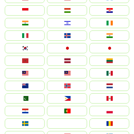
Hrvatska
Magyarország
Indonesia
Ireland
ישראל
भारत
India
Ísland
Italia
Japan
日本
대한민국
Lietuva
Latvija
Maroc
México
Malaysia (MS)
Malaysia
Nederland
Norge
New Zealand
Perú
Philippines
Pakistan
Polska
Portugal
Paraguay
România
На русском
Sweden