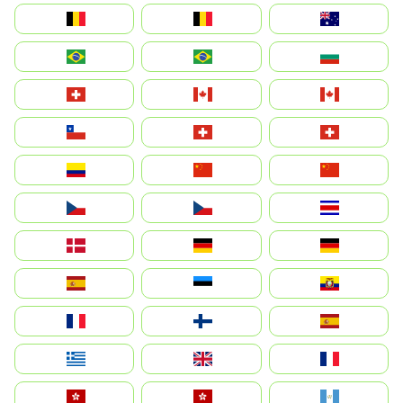
Australia
België
Belgique
България
Brasil (ES)
Brasil
Canada (FR)
Canada
Svizzera
Suisse
Schweiz
Chile
中国
China
Colombia
Costa Rica
Czechia
Česko
Deutschland
Germany
Danmark
Ecuador
Eesti
Spain
España
Suomi
France
France
United Kingdom
Ελλάδα
Guatemala
Hong Kong
中國香港特別行政區