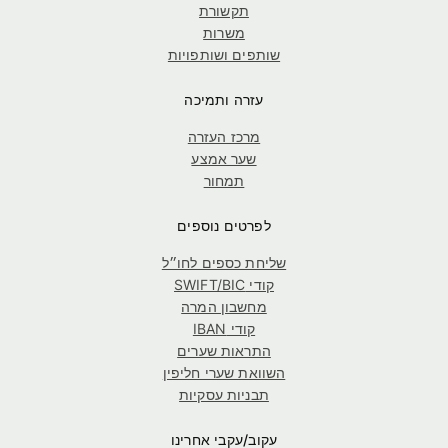
תקשורת
משרות
שותפים ושותפויות
עזרה ותמיכה
מרכז העזרה
שער אמצע
תמחור
לפרטים נוספים
שליחת כספים לחו״ל
קודי SWIFT/BIC
מחשבון המרה
קודי IBAN
התראות שערים
השוואת שערי חליפין
תבניות עסקיות
עקוב/עקבי אחרינו