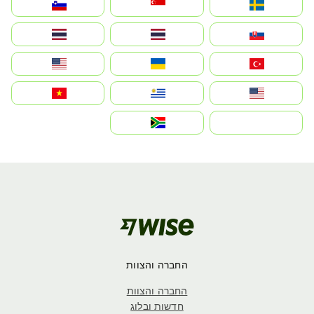
Sverige
Singapore
Slovenija
Slovensko
Thailand
ไทย
Türkiye
Україна
United States
Estados Unidos
Uruguay
Việt Nam
بالعربية
South Africa
החברה והצוות
החברה והצוות
חדשות ובלוג