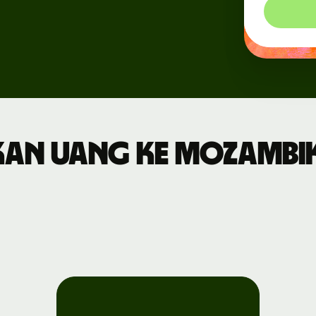
kerja
Aktivitas
Daftar
Wise
Connect
an uang ke Mozambik
Pengembang
Jelajahi
dokumentasi
API