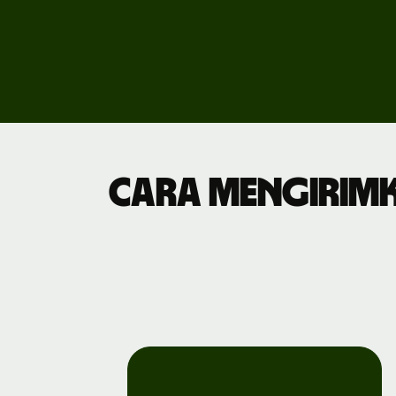
Hitung
biaya
layanan
bisnis
Cara mengirimk