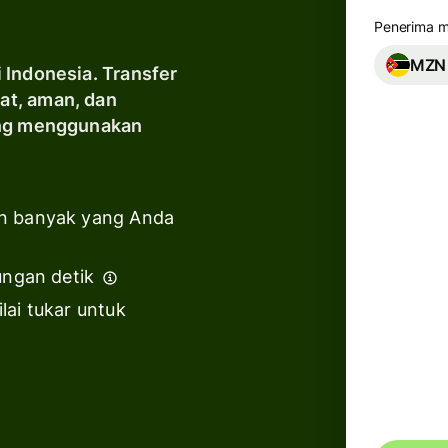
Industri
Penerima 
MZN
 Indonesia. Transfer
Bank &
at, aman, dan
lembaga
yang menggunakan
keuangan
T
s
Platform
pendidikan
n banyak yang Anda
T
Marketplace
T
ungan detik
Manajemen
pengeluaran
lai tukar untuk
Kami t
Platform
transf
perjalanan
Anda.
Platform
tenaga