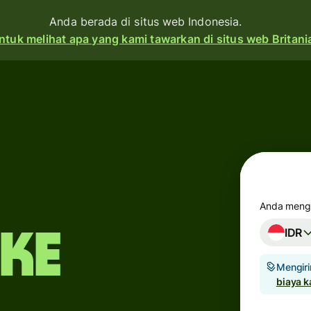
Anda berada di situs web Indonesia.
ntuk melihat apa yang kami tawarkan di situs web Britani
Produk
Kirim
Terima
Terbitkan
kartu
Anda mengi
IDR
 ke
Akun
an
multi-
t
Mengiri
mata
biaya 
uang