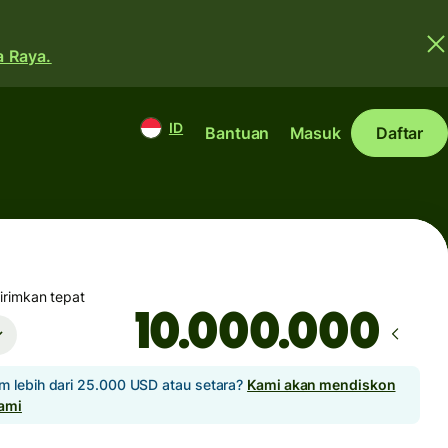
a Raya.
ID
Bantuan
Masuk
Daftar
rimkan tepat
m lebih dari 25.000 USD atau setara?
Kami akan mendiskon
kami