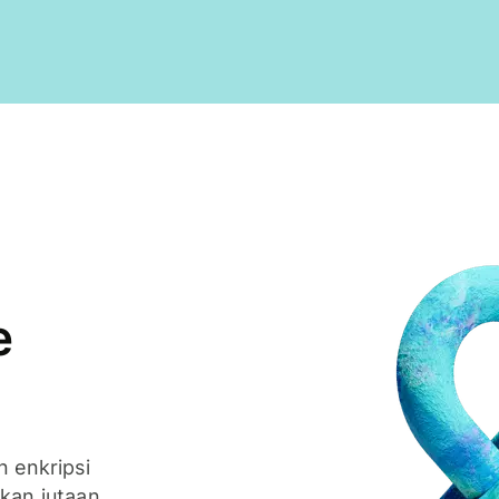
e
n enkripsi
nkan jutaan