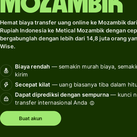
Mozambik
Jelajahi
Hitung
Sumber
biaya
daya
layanan
Hemat biaya transfer uang online ke Mozambik dari
pribadi
Rupiah Indonesia ke Metical Mozambik dengan cep
Jelajahi
bergabunglah dengan lebih dari 14,8 juta orang 
integrasi
Wise.
API
Lihat
Biaya rendah
— semakin murah biaya, semaki
demo
kirim
Hubungi
Secepat kilat
— uang biasanya tiba dalam hit
tim
Dapat diprediksi dengan sempurna
— kunci ni
penjualan
transfer internasional Anda
Kalkulasi
Buat akun
harga