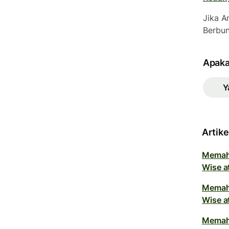
Jika 
Berbun
Apaka
Y
Artike
Memah
Wise a
Memah
Wise a
Memah