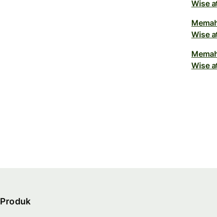
Wise a
Memah
Wise a
Memah
Wise a
Produk