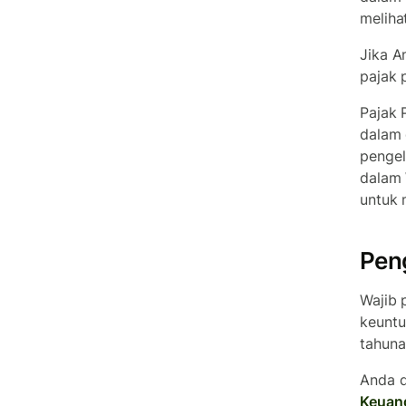
meliha
Jika A
pajak 
Pajak 
dalam 
pengel
dalam 
untuk 
Pen
Wajib 
keuntu
tahuna
Anda d
Keuang