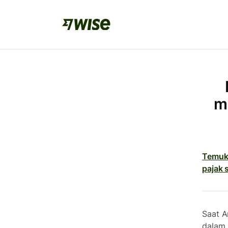
m
Temuka
pajak
Saat A
dalam 