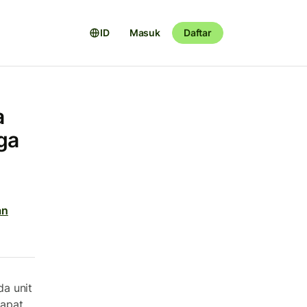
ID
Masuk
Daftar
a
ga
an
a unit
dapat