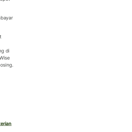
mbayar
t
ng di
 Wise
osing.
erian