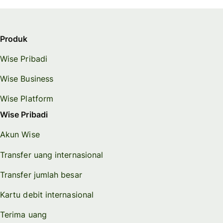
Produk
Wise Pribadi
Wise Business
Wise Platform
Wise Pribadi
Akun Wise
Transfer uang internasional
Transfer jumlah besar
Kartu debit internasional
Terima uang