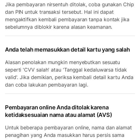
Jika pembayaran nirsentuh ditolak, coba gunakan Chip
dan PIN untuk transaksi tersebut. Hal ini dapat
mengaktifkan kembali pembayaran tanpa kontak jika
sebelumnya diblokir karena alasan keamanan.
Anda telah memasukkan detail kartu yang salah
Alasan penolakan mungkin menyebutkan sesuatu
seperti 'CVV salah' atau 'Tanggal kedaluwarsa tidak
valid'. Jika demikian, periksa kembali detail kartu Anda
dan coba lakukan pembayaran lagi.
Pembayaran online Anda ditolak karena
ketidaksesuaian nama atau alamat (AVS)
Untuk beberapa pembayaran online, nama dan alamat
penagihan yang Anda masukkan harus persis sama