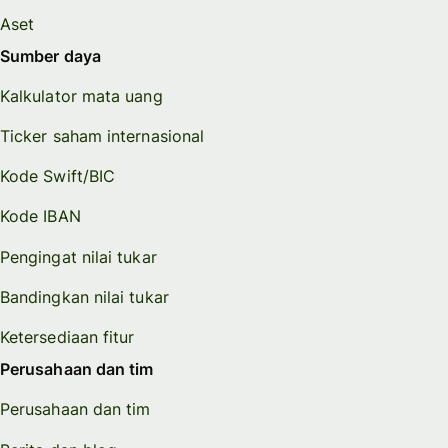
Aset
Sumber daya
Kalkulator mata uang
Ticker saham internasional
Kode Swift/BIC
Kode IBAN
Pengingat nilai tukar
Bandingkan nilai tukar
Ketersediaan fitur
Perusahaan dan tim
Perusahaan dan tim