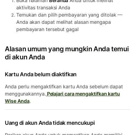
Buka halaman
Beranda
Anda untuk melihat
aktivitas transaksi Anda
Temukan dan pilih pembayaran yang ditolak —
Anda akan dapat melihat alasan mengapa
pembayaran tersebut gagal
Alasan umum yang mungkin Anda temui
di akun Anda
Kartu Anda belum diaktifkan
Anda perlu mengaktifkan kartu Anda sebelum dapat
menggunakannya.
Pelajari cara mengaktifkan kartu
Wise Anda
.
Uang di akun Anda tidak mencukupi