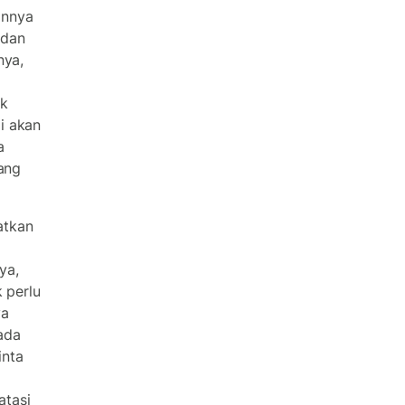
annya
 dan
nya,
uk
i akan
a
uang
atkan
ya,
 perlu
ya
ada
inta
atasi