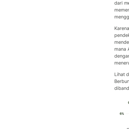
dari m
memeng
mengg
Karena
pendek
mendek
mana A
dengan
meneru
Lihat 
Berbun
diband