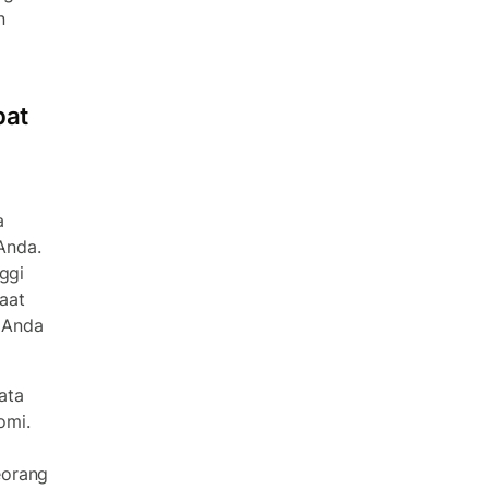
n
pat
a
Anda.
ggi
aat
 Anda
ata
omi.
eorang