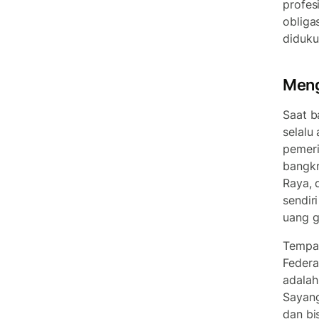
profes
obliga
diduku
Meng
Saat b
selalu
pemeri
bangkr
Raya, 
sendir
uang g
Tempat
Federa
adalah
Sayang
dan bi