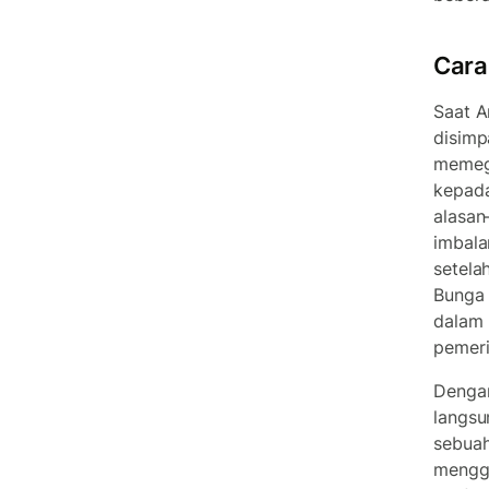
Cara
Saat 
disimp
memega
kepada
alasan
imbala
setela
Bunga 
dalam 
pemeri
Dengan
langsu
sebua
mengga