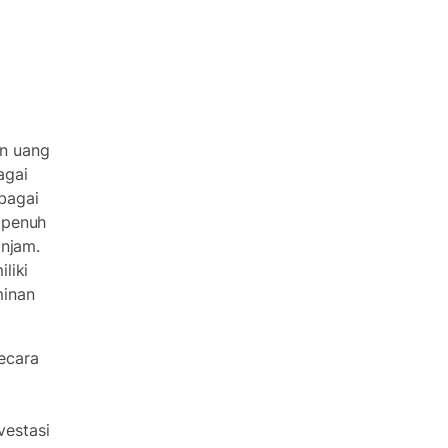
n uang
agai
bagai
 penuh
injam.
liki
minan
ecara
estasi