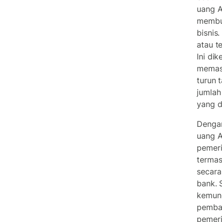
uang 
membua
bisnis
atau t
Ini di
memast
turun 
jumlah
yang d
Denga
uang A
pemeri
termas
secara
bank. 
kemung
pembay
pemeri