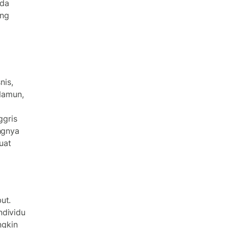
ada
ang
nis,
Namun,
ggris
ngnya
uat
d
ut.
ndividu
ngkin