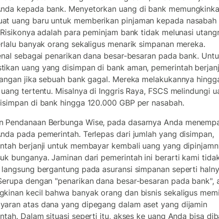
Anda kepada bank. Menyetorkan uang di bank memungkink
t uang baru untuk memberikan pinjaman kepada nasabah
. Risikonya adalah para peminjam bank tidak melunasi utang
erlalu banyak orang sekaligus menarik simpanan mereka.
kenal sebagai penarikan dana besar-besaran pada bank. Unt
ikan uang yang disimpan di bank aman, pemerintah berjanj
tangan jika sebuah bank gagal. Mereka melakukannya hingg
 uang tertentu. Misalnya di Inggris Raya, FSCS melindungi 
isimpan di bank hingga 120.000 GBP per nasabah.
n Pendanaan Berbunga Wise, pada dasarnya Anda menemp
nda pada pemerintah. Terlepas dari jumlah yang disimpan,
ntah berjanji untuk membayar kembali uang yang dipinjamn
uk bunganya. Jaminan dari pemerintah ini berarti kami tidak
 langsung bergantung pada asuransi simpanan seperti haln
Serupa dengan "penarikan dana besar-besaran pada bank", 
kinan kecil bahwa banyak orang dan bisnis sekaligus mem
aran atas dana yang dipegang dalam aset yang dijamin
ntah. Dalam situasi seperti itu, akses ke uang Anda bisa dib