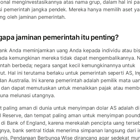
ional menginvestasikannya atas nama grup, dalam hal ini p
si pemerintah jangka pendek. Mereka hanya memilih aset y
ng oleh jaminan pemerintah.
apa jaminan pemerintah itu penting?
ank Anda meminjamkan uang Anda kepada individu atau bis
 ada kemungkinan mereka tidak dapat mengembalikannya. 
ntah berbeda; negara sangat kecil kemungkinannya untuk
ut. Hal ini terutama berlaku untuk pemerintah seperti AS, In
dan Australia. Ini karena pemerintah adalah pemilik mata ua
i dan dapat memutuskan untuk menaikkan pajak atau memb
una melunasi utangnya.
 paling aman di dunia untuk menyimpan dolar AS adalah di
l Reserve, dan tempat paling aman untuk menyimpan poun
 di Bank of England, karena merekalah pencipta uang terseb
nya, bank sentral tidak menerima simpanan langsung dari i
snis. Pendanaan Berbunga Wise dirancang agar sedekat mu