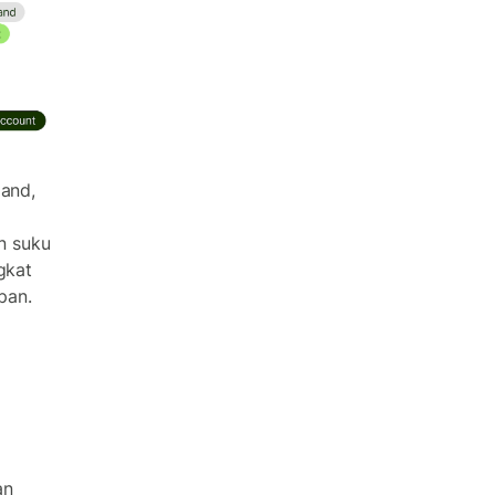
land,
n suku
gkat
pan.
n
an