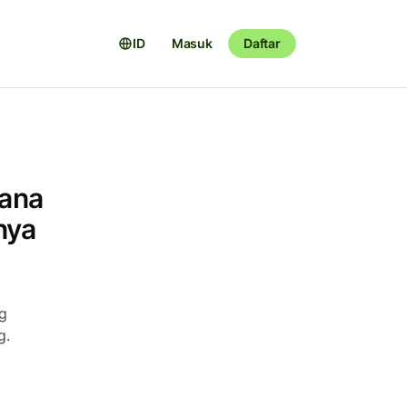
ID
Masuk
Daftar
ana
nya
g
g.