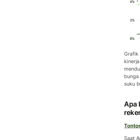
Grafik
kinerj
menduk
bunga 
suku b
Apa 
reke
Tonton
Saat A