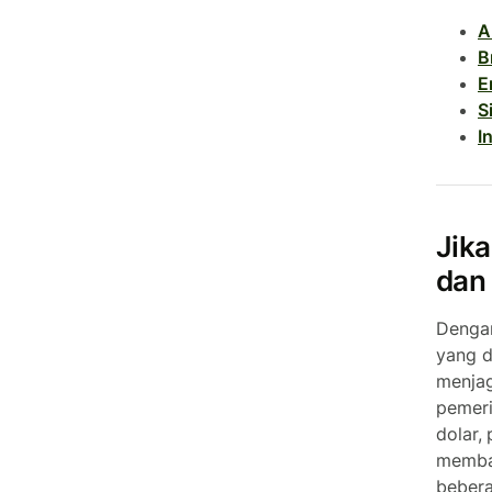
A
B
E
S
I
Jika
dan 
Dengan
yang d
menjag
pemeri
dolar,
memba
bebera