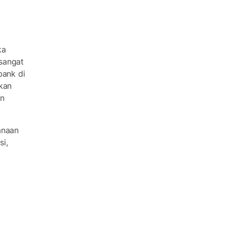
ka
sangat
bank di
kan
an
anaan
i,