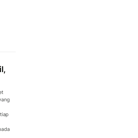
l,
et
yang
tiap
pada