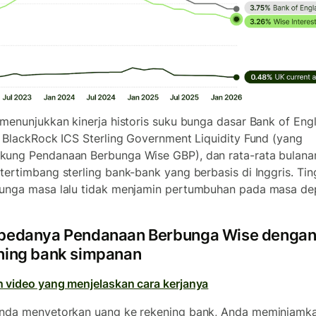
 menunjukkan kinerja historis suku bunga dasar Bank of Eng
a BlackRock ICS Sterling Government Liquidity Fund (yang
ung Pendanaan Berbunga Wise GBP), dan rata-rata bulana
tertimbang sterling bank-bank yang berbasis di Inggris. Tin
unga masa lalu tidak menjamin pertumbuhan pada masa de
bedanya Pendanaan Berbunga Wise denga
ning bank simpanan
 video yang menjelaskan cara kerjanya
nda menyetorkan uang ke rekening bank, Anda meminjamk