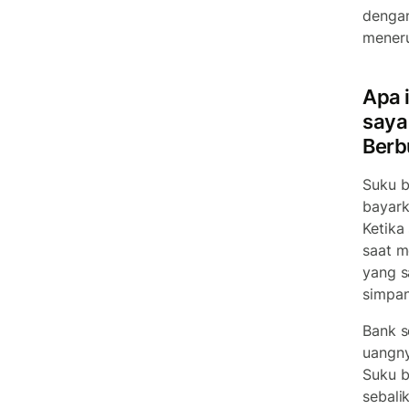
dengan
meneru
Apa 
saya
Berb
Suku b
bayark
Ketika
saat m
yang s
simpan
Bank s
uangny
Suku b
sebali