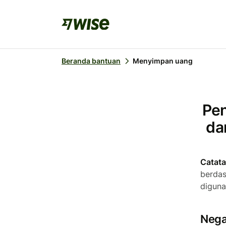
Beranda bantuan
Menyimpan uang
Pe
da
Catat
berdas
diguna
Nega