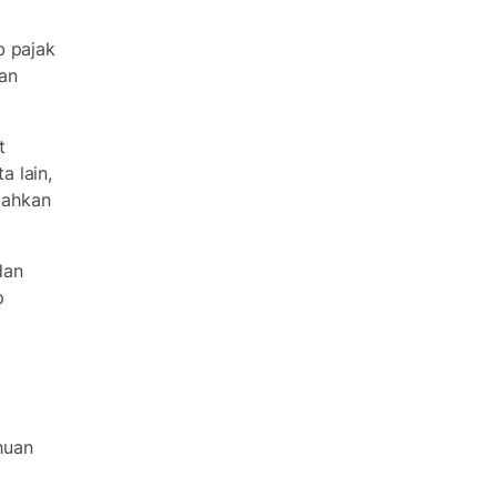
b pajak
an
t
 lain,
dahkan
dan
p
huan