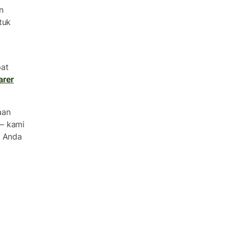
n
tuk
pat
arer
aan
 — kami
a Anda