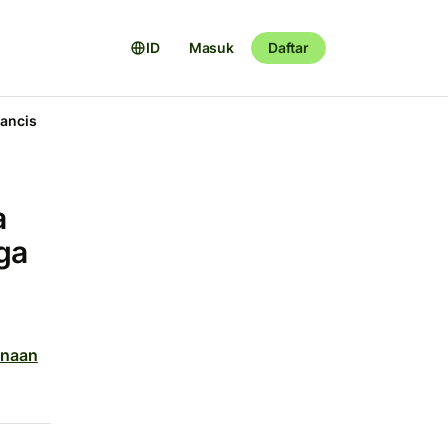
ID
Masuk
Daftar
ancis
a
ga
anaan