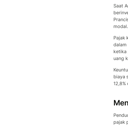
Saat A
berinv
Pranci
modal
Pajak 
dalam 
ketika
uang k
Keuntu
biaya 
12,8% 
Men
Pendud
pajak 