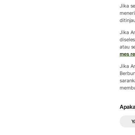
Jika s
meneri
ditinj
Jika A
disele
atau s
mes r
Jika 
Berbun
sarank
membu
Apaka
Y