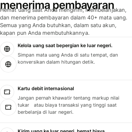
menerima pembayaran
Hemat uang saat Anda mengirim, membelanjakan,
dan menerima pembayaran dalam 40+ mata uang.
Semua yang Anda butuhkan, dalam satu akun,
kapan pun Anda membutuhkannya.
Kelola uang saat bepergian ke luar negeri.
Simpan mata uang Anda di satu tempat, dan
konversikan dalam hitungan detik.
Kartu debit internasional
Jangan pernah khawatir tentang markup nilai
tukar atau biaya transaksi yang tinggi saat
berbelanja di luar negeri.
Kirim uang ke luar negeri, hemat biaya