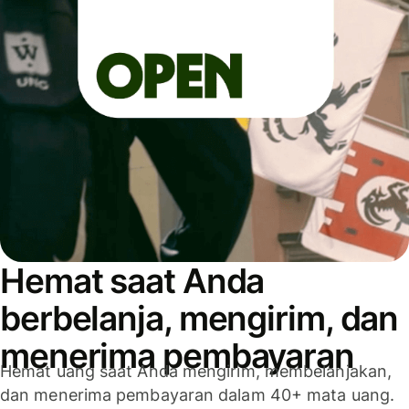
Hemat saat Anda
berbelanja, mengirim, dan
menerima pembayaran
Hemat uang saat Anda mengirim, membelanjakan,
dan menerima pembayaran dalam 40+ mata uang.