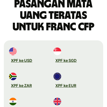
Pasangan mata
uang teratas
untuk franc CFP
XPF ke USD
XPF ke SGD
XPF ke ZAR
XPF ke EUR