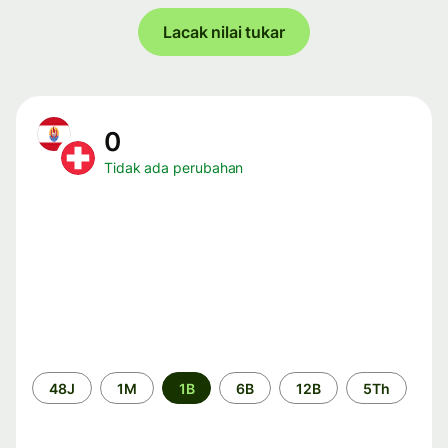
Lacak nilai tukar
0
Tidak ada perubahan
Periode
48J
1M
1B
6B
12B
5Th
waktu