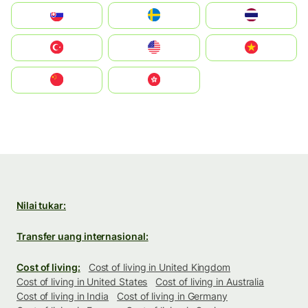
Slovensko
Ruoŧŧa
ไทย
Türkiye
United States
Vietnam
中国
中國香港特別行政區
Nilai tukar:
Transfer uang internasional:
Cost of living:
Cost of living in United Kingdom
Cost of living in United States
Cost of living in Australia
Cost of living in India
Cost of living in Germany