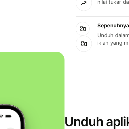
nilai tukar d
Sepenuhnya g
Unduh dalam 
iklan yang 
Unduh apli