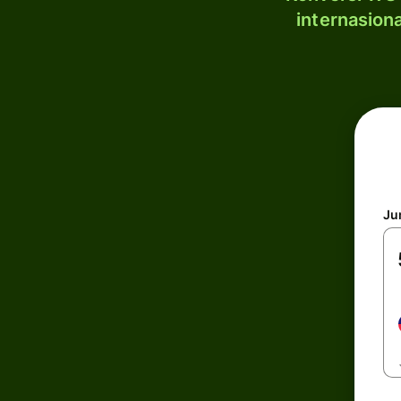
internasion
Ju