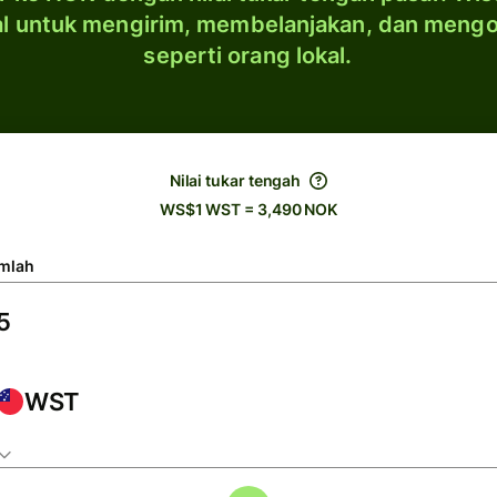
al untuk mengirim, membelanjakan, dan meng
seperti orang lokal.
Nilai tukar tengah
WS$1 WST = 3,490 NOK
mlah
WST