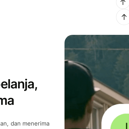
elanja,
ima
kan, dan menerima