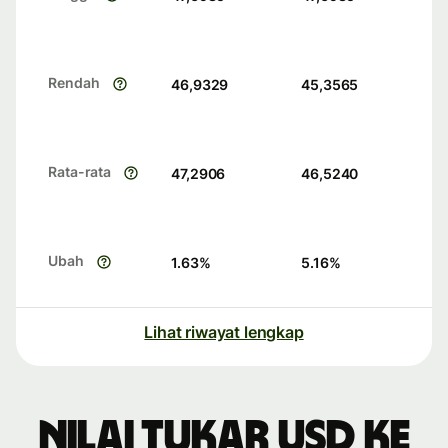
Rendah
46,9329
45,3565
Rata-rata
47,2906
46,5240
Ubah
1.63
%
5.16
%
Lihat riwayat lengkap
Nilai tukar USD ke