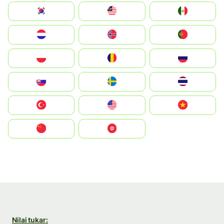
South Korea
Malay
Mexico
Nederland
Norge
Portugal
Polska
România
Россия
Slovensko
Ruoŧŧa
ไทย
Türkiye
United States
Vietnam
中国
中國香港特別行政區
Nilai tukar: