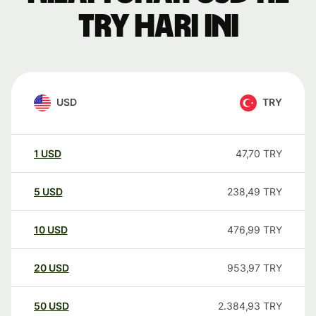
TRY hari ini
USD
TRY
1
USD
47,70
TRY
5
USD
238,49
TRY
10
USD
476,99
TRY
20
USD
953,97
TRY
50
USD
2.384,93
TRY