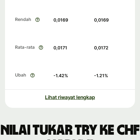
Rendah
0,0169
0,0169
Rata-rata
0,0171
0,0172
Ubah
-1.42
%
-1.21
%
Lihat riwayat lengkap
Nilai tukar TRY ke CHF