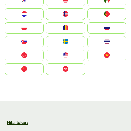
South Korea
Malay
Mexico
Nederland
Norge
Portugal
Polska
România
Россия
Slovensko
Ruoŧŧa
ไทย
Türkiye
United States
Vietnam
中国
中國香港特別行政區
Nilai tukar: