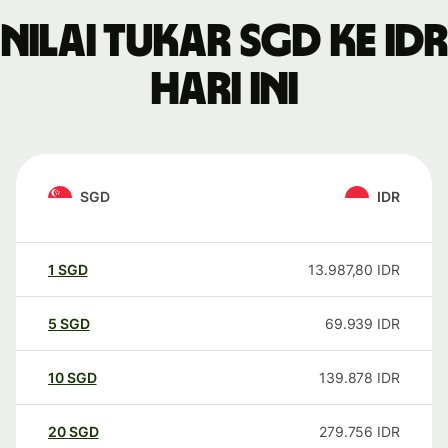
Nilai tukar SGD ke IDR
hari ini
SGD
IDR
1
SGD
13.987,80
IDR
5
SGD
69.939
IDR
10
SGD
139.878
IDR
20
SGD
279.756
IDR