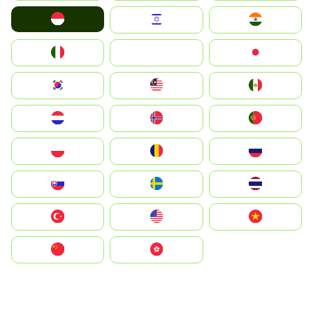
Indonesia
Israel
India
Italia
JA
Japan
South Korea
Malay
Mexico
Nederland
Norge
Portugal
Polska
România
Россия
Slovensko
Ruoŧŧa
ไทย
Türkiye
United States
Vietnam
中国
中國香港特別行政區