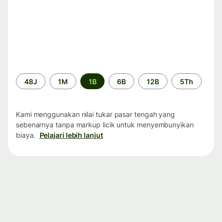
Periode
48J
1M
1B
6B
12B
5Th
waktu
Kami menggunakan nilai tukar pasar tengah yang
sebenarnya tanpa markup licik untuk menyembunyikan
biaya.
Pelajari lebih lanjut