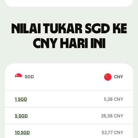
Nilai tukar SGD ke
CNY hari ini
SGD
CNY
1
SGD
5,28
CNY
5
SGD
26,38
CNY
10
SGD
52,77
CNY