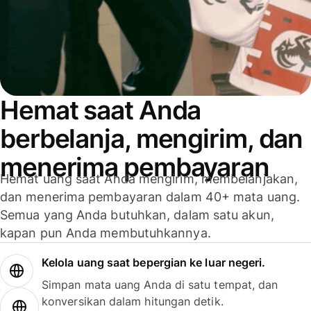
Hemat saat Anda
berbelanja, mengirim, dan
menerima pembayaran
Hemat uang saat Anda mengirim, membelanjakan,
dan menerima pembayaran dalam 40+ mata uang.
Semua yang Anda butuhkan, dalam satu akun,
kapan pun Anda membutuhkannya.
Kelola uang saat bepergian ke luar negeri.
Simpan mata uang Anda di satu tempat, dan
konversikan dalam hitungan detik.