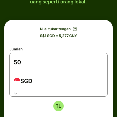
uang seperti orang lokal.
Nilai tukar tengah
S$1 SGD = 5,277 CNY
Jumlah
SGD