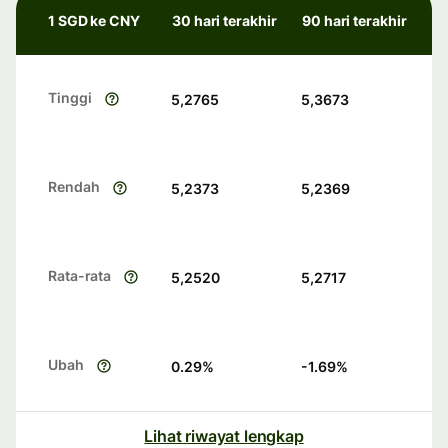
1 SGD ke CNY
30 hari terakhir
90 hari terakhir
Tinggi
5,2765
5,3673
Rendah
5,2373
5,2369
Rata-rata
5,2520
5,2717
Ubah
0.29
%
-1.69
%
Lihat riwayat lengkap