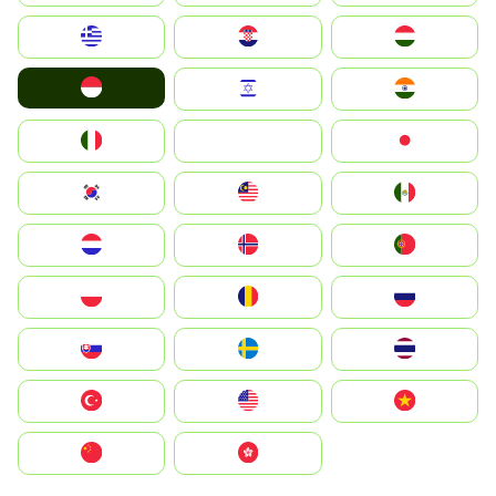
Greece
Hrvatska
Magyarország
Indonesia
Israel
India
Italia
JA
Japan
South Korea
Malay
Mexico
Nederland
Norge
Portugal
Polska
România
Россия
Slovensko
Ruoŧŧa
ไทย
Türkiye
United States
Vietnam
中国
中國香港特別行政區