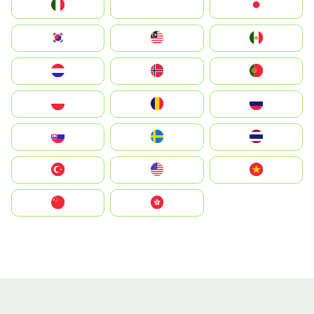
Italia
JA
Japan
South Korea
Malay
Mexico
Nederland
Norge
Portugal
Polska
România
Россия
Slovensko
Ruoŧŧa
ไทย
Türkiye
United States
Vietnam
中国
中國香港特別行政區