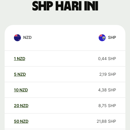
SHP hari ini
NZD
SHP
1
NZD
0,44
SHP
5
NZD
2,19
SHP
10
NZD
4,38
SHP
20
NZD
8,75
SHP
50
NZD
21,88
SHP