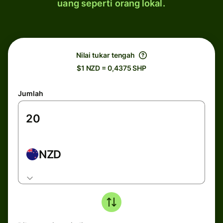
uang seperti orang lokal.
Nilai tukar tengah
$1 NZD = 0,4375 SHP
Jumlah
NZD